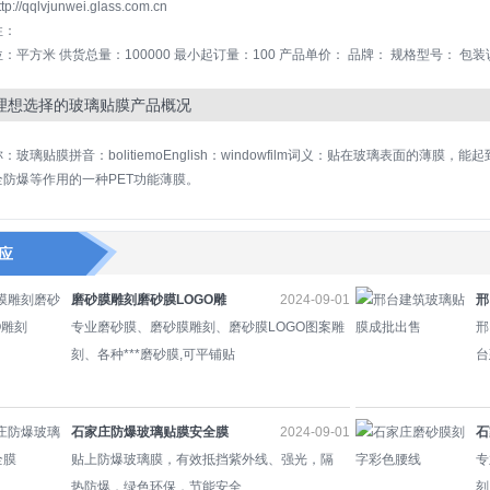
://qqlvjunwei.glass.com.cn
性：
：平方米 供货总量：100000 最小起订量：100 产品单价： 品牌： 规格型号： 包
理想选择的玻璃贴膜产品概况
：玻璃贴膜拼音：bolitiemoEnglish：windowfilm词义：贴在玻璃表面的
全防爆等作用的一种PET功能薄膜。
应
磨砂膜雕刻磨砂膜LOGO雕
2024-09-01
邢
刻
专业磨砂膜、磨砂膜雕刻、磨砂膜LOGO图案雕
邢
刻、各种***磨砂膜,可平铺贴
台
石家庄防爆玻璃贴膜安全膜
2024-09-01
石
贴上防爆玻璃膜，有效抵挡紫外线、强光，隔
专
热防爆，绿色环保，节能安全
刻