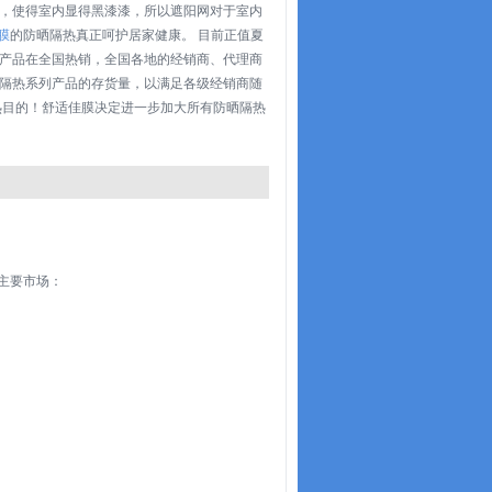
，使得室内显得黑漆漆，所以遮阳网对于室内
膜
的防晒隔热真正呵护居家健康。 目前正值夏
产品在全国热销，全国各地的经销商、代理商
隔热系列产品的存货量，以满足各级经销商随
热目的！舒适佳膜决定进一步加大所有防晒隔热
 主要市场：