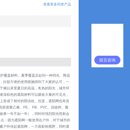
查看更多同类产品
留言咨询
保护覆盖材料。夏季覆盖后起到一种挡光、降温
，比较方便的使用措施得到了大家的认可，一
于难以承受夏日的高温，炙热的阳光，城市环
者深棕色的遮阳材料可以吸收大量的可见光，
上形成了相对的阴凉处。但是，遮阳网也有其
密度聚乙烯、PE、 PB、PVC、回收料、聚
效果一年不如一年），同时经强烈阳光照射会
一点：因为遮阳网一般使用在户外，对于城市的
窗户外张起遮阳网，一方面影响视野，同时遮