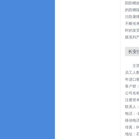
阳防晒
的防晒
日防暑
不断传
时的发
膜系列
长安
主
员工人数
年进口额
客户群
公司名称
注册资本:
联系人
电话：-15
移动电话：
传真：86-
地址：