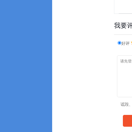
我要
好评
诋毁