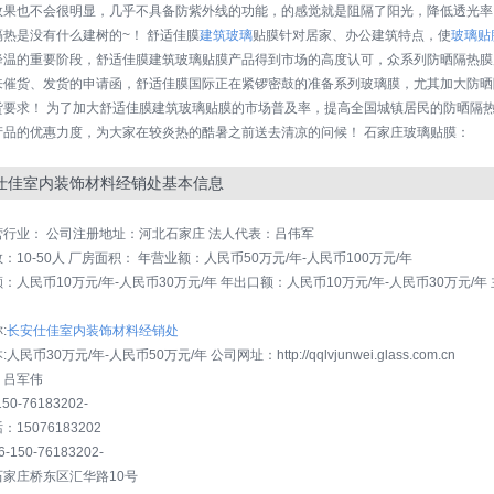
效果也不会很明显，几乎不具备防紫外线的功能，的感觉就是阻隔了阳光，降低透光率
隔热是没有什么建树的~！ 舒适佳膜
建筑玻璃
贴膜针对居家、办公建筑特点，使
玻璃贴
降温的重要阶段，舒适佳膜建筑玻璃贴膜产品得到市场的高度认可，众系列防晒隔热膜
来催货、发货的申请函，舒适佳膜国际正在紧锣密鼓的准备系列玻璃膜，尤其加大防晒
货要求！ 为了加大舒适佳膜建筑玻璃贴膜的市场普及率，提高全国城镇居民的防晒隔
产品的优惠力度，为大家在较炎热的酷暑之前送去清凉的问候！ 石家庄玻璃贴膜：
仕佳室内装饰材料经销处基本信息
营行业： 公司注册地址：河北石家庄 法人代表：吕伟军
：10-50人 厂房面积： 年营业额：人民币50万元/年-人民币100万元/年
：人民币10万元/年-人民币30万元/年 年出口额：人民币10万元/年-人民币30万元/年
：
:
长安仕佳室内装饰材料经销处
人民币30万元/年-人民币50万元/年 公司网址：http://qqlvjunwei.glass.com.cn
：吕军伟
0-76183202-
15076183202
150-76183202-
石家庄桥东区汇华路10号