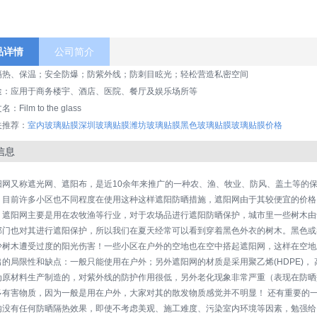
品详情
公司简介
隔热、保温；安全防爆；防紫外线；防刺目眩光；轻松营造私密空间
途：应用于商务楼宇、酒店、医院、餐厅及娱乐场所等
：Film to the glass
关推荐：
室内玻璃贴膜
深圳玻璃贴膜
潍坊玻璃贴膜
黑色玻璃贴膜
玻璃贴膜价格
信息
阳网又称遮光网、遮阳布，是近10余年来推广的一种农、渔、牧业、防风、盖土等的
。目前许多小区也不同程度在使用这种这样遮阳防晒措施，遮阳网由于其较便宜的价格
，遮阳网主要是用在农牧渔等行业，对于农场品进行遮阳防晒保护，城市里一些树木由
部门也对其进行遮阳保护，所以我们在夏天经常可以看到穿着黑色外衣的树木。黑色或
少树木遭受过度的阳光伤害！一些小区在户外的空地也在空中搭起遮阳网，这样在空地
的局限性和缺点：一般只能使用在户外；另外遮阳网的材质是采用聚乙烯(HDPE)， 高
为原材料生产制造的，对紫外线的防护作用很低，另外老化现象非常严重（表现在防晒
多有害物质，因为一般是用在户外，大家对其的散发物质感觉并不明显！ 还有重要的
内没有任何防晒隔热效果，即使不考虑美观、施工难度、污染室内环境等因素，勉强给