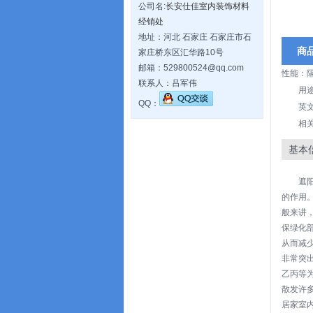
公司名:
长安仕佳室内装饰材料
经销处
地址：河北 石家庄 石家庄市石
商
家庄桥东区汇华路10号
邮箱：529800524@qq.com
性能：
联系人：吕军伟
用
QQ：
英文名
相
基本
遮
的作用
般来讲
保绿化
从而减
非常突出
乙丙等
散发许
居家室