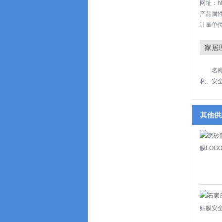
网址：http
产品属
计量单位
家居
名称
私、安
其他供