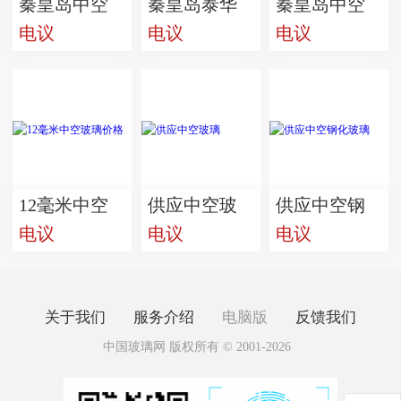
秦皇岛中空
秦皇岛泰华
秦皇岛中空
电议
电议
电议
玻璃价格/泰
思创玻璃供
玻璃价格
华思创中空
应/中空玻璃
玻璃供应
价格
12毫米中空
供应中空玻
供应中空钢
电议
电议
电议
玻璃价格
璃
化玻璃
关于我们
服务介绍
电脑版
反馈我们
中国玻璃网 版权所有 © 2001-2026