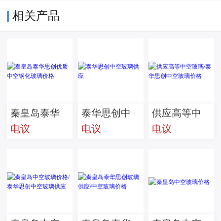
相关产品
秦皇岛泰华
泰华思创中
供应高等中
电议
电议
电议
思创优质中
空玻璃供应
空玻璃/泰华
空钢化玻璃
思创中空玻
价格
璃价格