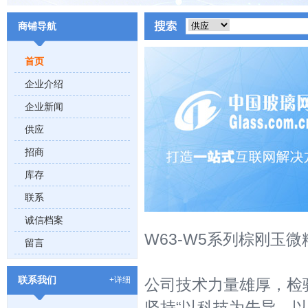
商铺导航
首页
企业介绍
企业新闻
供应
招商
库存
联系
诚信档案
W63-W5系列棕刚玉微
留言
联系我们
+详细
公司技术力量雄厚，检
坚持“以科技为先导，