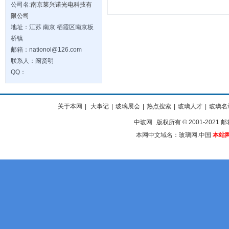
公司名:
南京莱兴诺光电科技有
限公司
地址：江苏 南京 栖霞区南京板
桥镇
邮箱：nationol@126.com
联系人：阚贤明
QQ：
关于本网
|
大事记
|
玻璃展会
|
热点搜索
|
玻璃人才
|
玻璃名
中玻网
版权所有 © 2001-2021 邮箱
本网中文域名：玻璃网.中国
本站