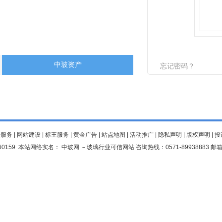
中玻资产
忘记密码？
告服务
|
网站建设
|
标王服务
|
黄金广告
|
站点地图
|
活动推广
|
隐私声明
|
版权声明
|
投
60159
本站网络实名：
中玻网
－玻璃行业可信网站 咨询热线：0571-89938883 邮箱:5