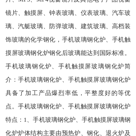
镜片、触摸屏、钟表玻璃、仪表玻璃、汽车玻
璃、汽艇玻璃、防弹玻璃、建筑玻璃、高档装
饰玻璃的化学钢化，手机玻璃钢化炉、手机触
摸屏玻璃钢化炉钢化后玻璃能达到国际标准。
手机玻璃钢化炉、手机触摸屏玻璃钢化炉简
介：手机玻璃钢化炉、手机触摸屏玻璃钢化炉
具备了加工产品爆烈率低，平整度好的等优
点。手机玻璃钢化炉、手机触摸屏玻璃钢化炉
特点：1、手机玻璃钢化炉、手机触摸屏玻璃钢
化炉炉体结构主要由预热炉、钢化、退火炉及