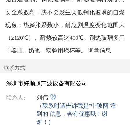
安全系数高，决不会发生类似钢化玻璃的自爆
现象；热膨胀系数小，耐急剧温度变化范围大
（≥120℃）、耐热较高达400℃。耐热玻璃多用
于器皿、奶瓶、实验用烧杯等。 询盘信息
联系方式
深圳市好顺超声波设备有限公司

联系人:
刘伟
（联系时请告诉我是"中玻网"看
到的 信息，会有优惠哦！谢
谢！）