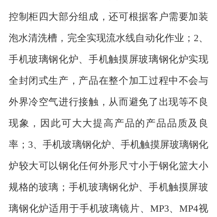
控制柜四大部分组成，还可根据客户需要加装
泡水清洗槽，完全实现流水线自动化作业；2、
手机玻璃钢化炉、手机触摸屏玻璃钢化炉实现
全封闭式生产，产品在整个加工过程中不会与
外界冷空气进行接触，从而避免了出现等不良
现象，因此可大大提高产品的产品品质及良
率；3、手机玻璃钢化炉、手机触摸屏玻璃钢化
炉较大可以钢化任何外形尺寸小于钢化篮大小
规格的玻璃；手机玻璃钢化炉、手机触摸屏玻
璃钢化炉适用于手机玻璃镜片、MP3、MP4视