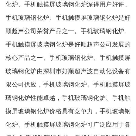
化炉、手机触摸屏玻璃钢化炉深得用户好评。
手机玻璃钢化炉、手机触摸屏玻璃钢化炉是好
顺超声公司荣誉产品之一。手机玻璃钢化炉、
手机触摸屏玻璃钢化炉是好顺超声公司发展的
核心产品之一。手机玻璃钢化炉、手机触摸屏
玻璃钢化炉由深圳市好顺超声波自动化设备有
限公司供应，手机玻璃钢化炉、手机触摸屏玻
璃钢化炉性能卓越，手机玻璃钢化炉、手机触
摸屏玻璃钢化炉价格具有竞争力，手机玻璃钢
化炉、手机触摸屏玻璃钢化炉可广泛应用于各