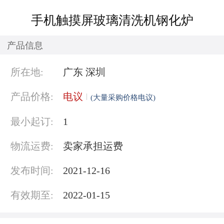
手机触摸屏玻璃清洗机钢化炉
产品信息
所在地:
广东 深圳
产品价格:
电议
(大量采购价格电议)
最小起订:
1
物流运费:
卖家承担运费
发布时间:
2021-12-16
有效期至:
2022-01-15