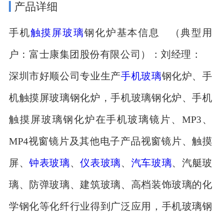
产品详细
手机
触摸屏玻璃
钢化炉基本信息 （典型用
户：富士康集团股份有限公司）：刘经理：
深圳市好顺公司专业生产
手机玻璃
钢化炉、手
机触摸屏玻璃钢化炉，手机玻璃钢化炉、手机
触摸屏玻璃钢化炉在手机玻璃镜片、MP3、
MP4视窗镜片及其他电子产品视窗镜片、触摸
屏、
钟表玻璃
、
仪表玻璃
、
汽车玻璃
、汽艇玻
璃、防弹玻璃、建筑玻璃、高档装饰玻璃的化
学钢化等化纤行业得到广泛应用，手机玻璃钢