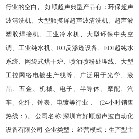
行业的空白。 好顺超声典型产品有：环保超声
波清洗机、大型触摸屏超声波清洗机、超声波
塑胶焊接机、工业冷水机、大型环保中央空
调、工业纯水机、RO反渗透设备、EDI超纯水
系统、网袋式烘干炉、喷油喷粉处理线、大型
工控网络电镀生产线等。广泛用于光学、液
晶、五金、机械、电子、半导体、摩配、汽
车、化纤、钟表、电镀等行业， (24小时销售
热线：)。 公司名称:深圳市好顺超声波自动化
设备有限公司 企业类型： 经营模式：生产型主