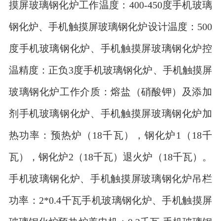
摸屏玻璃钢化炉工作温度：400-450度手机玻璃
钢化炉、手机触摸屏玻璃钢化炉设计温度：500
度手机玻璃钢化炉、手机触摸屏玻璃钢化炉控
温精度：正负3度手机玻璃钢化炉、手机触摸屏
玻璃钢化炉工作介质：熔盐（硝酸钾）及添加
剂手机玻璃钢化炉、手机触摸屏玻璃钢化炉加
热功率：预热炉（18千瓦），钢化炉1（18千
瓦），钢化炉2（18千瓦）退火炉（18千瓦）。
手机玻璃钢化炉、手机触摸屏玻璃钢化炉吊栏
功率：2*0.4千瓦手机玻璃钢化炉、手机触摸屏