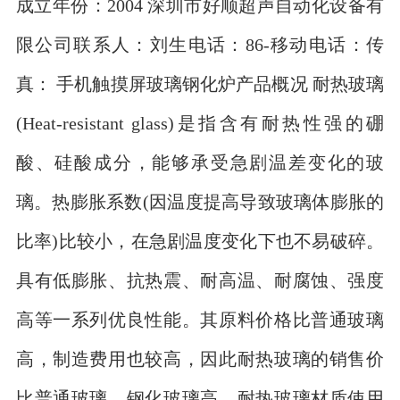
成立年份：2004 深圳市好顺超声自动化设备有
限公司联系人：刘生电话：86-移动电话：传
真： 手机触摸屏玻璃钢化炉产品概况 耐热玻璃
(Heat-resistant glass)是指含有耐热性强的硼
酸、硅酸成分，能够承受急剧温差变化的玻
璃。热膨胀系数(因温度提高导致玻璃体膨胀的
比率)比较小，在急剧温度变化下也不易破碎。
具有低膨胀、抗热震、耐高温、耐腐蚀、强度
高等一系列优良性能。其原料价格比普通玻璃
高，制造费用也较高，因此耐热玻璃的销售价
比普通玻璃、钢化玻璃高。耐热玻璃材质使用