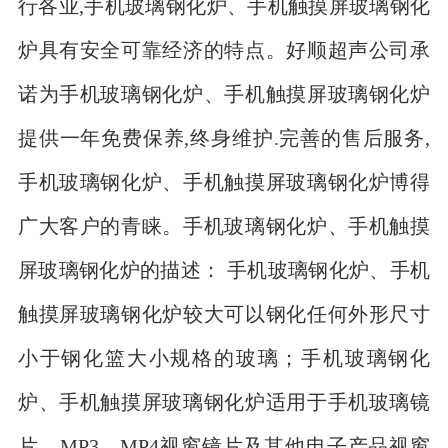
行各业,手机玻璃钢化炉、手机触摸屏玻璃钢化
炉具有安全可靠经济的特点。好顺超声公司承
诺为手机玻璃钢化炉、手机触摸屏玻璃钢化炉
提供一年免费保养,终身维护.完善的售后服务,
手机玻璃钢化炉、手机触摸屏玻璃钢化炉博得
广大客户的青睐。手机玻璃钢化炉、手机触摸
屏玻璃钢化炉的描述： 手机玻璃钢化炉、手机
触摸屏玻璃钢化炉较大可以钢化任何外形尺寸
小于钢化篮大小规格的玻璃；手机玻璃钢化
炉、手机触摸屏玻璃钢化炉适用于手机玻璃镜
片、MP3、MP4视窗镜片及其他电子产品视窗