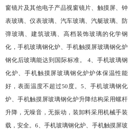
窗镜片及其他电子产品视窗镜片、触摸屏、钟
表玻璃、仪表玻璃、汽车玻璃、汽艇玻璃、防
弹玻璃、建筑玻璃、高档装饰玻璃的化学钢
化，手机玻璃钢化炉、手机触摸屏玻璃钢化炉
钢化后玻璃能达到国际标准。 4、手机玻璃钢
化炉、手机触摸屏玻璃钢化炉炉体保温性能
好，表面温度不超过50度。5、手机玻璃钢化
炉、手机触摸屏玻璃钢化炉升降结构采用螺杆
升降，无噪音，无振动，装卸料采用机械手装
载，安全。6、手机玻璃钢化炉、手机触摸屏玻