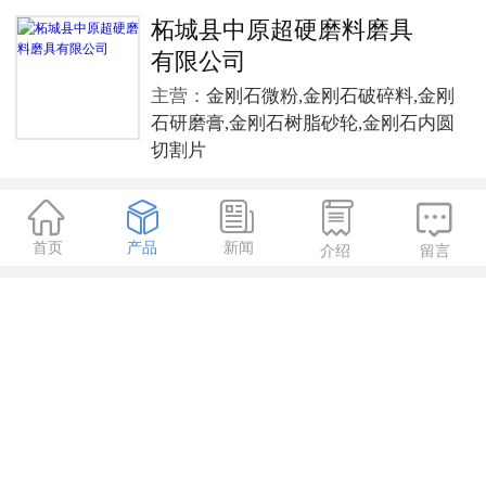
柘城县中原超硬磨料磨具
有限公司
主营：
金刚石微粉,金刚石破碎料,金刚
石研磨膏,金刚石树脂砂轮,金刚石内圆
切割片





首页
产品
新闻
介绍
留言