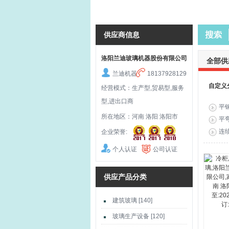
供应商信息
洛阳兰迪玻璃机器股份有限公司
全部供
兰迪机器
18137928129
自定义
经营模式：生产型,贸易型,服务
型,进出口商
平
所在地区：河南 洛阳 洛阳市
平
连
企业荣誉:
个人认证
公司认证
供应产品分类
建筑玻璃 [140]
玻璃生产设备 [120]