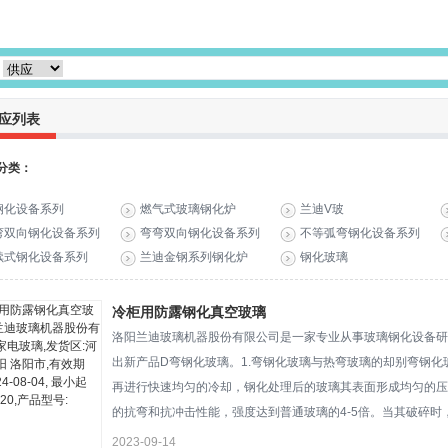
应列表
分类：
钢化设备系列
燃气式玻璃钢化炉
兰迪V玻
弯双向钢化设备系列
弯弯双向钢化设备系列
不等弧弯钢化设备系列
续式钢化设备系列
兰迪金钢系列钢化炉
钢化玻璃
冷柜用防露钢化真空玻璃
洛阳兰迪玻璃机器股份有限公司是一家专业从事玻璃钢化设备研
出新产品D弯钢化玻璃。1.弯钢化玻璃与热弯玻璃的却别弯钢
再进行快速均匀的冷却，钢化处理后的玻璃其表面形成均匀的压
的抗弯和抗冲击性能，强度达到普通玻璃的4-5倍。当其破碎
粒，属安全玻璃
2023-09-14