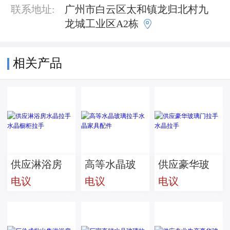
联系地址:
广州市白云区太和镇龙归北村九

龙城工业区A2栋
相关产品
供应淋浴房
高等水晶玻
供应豪华玻
电议
电议
电议
水晶拉手水
璃拉手水晶
璃门拉手水
晶橱柜拉手
家具配件
晶拉手