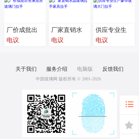
厂价成批出
厂家直销水
供应专业生
电议
电议
电议
售淋浴房玻
晶玻璃拉手
产豪华玻璃
璃门拉手
家具拉手
大门拉手
关于我们
服务介绍
电脑版
反馈我们
中国玻璃网 版权所有 © 2001-2026

