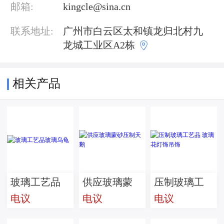
邮箱:
kingcle@sina.cn
联系地址:
广州市白云区太和镇龙归北村九

龙城工业区A2栋
相关产品
玻璃工艺品
供应玻璃蒙
压制玻璃工
电议
电议
电议
玻璃乌龟
砂压制天鹅
艺品 玻璃花
灯饰吊饰