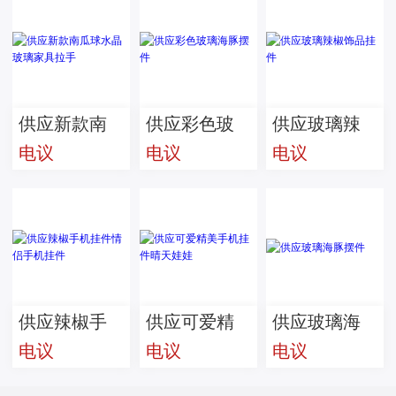
供应新款南
供应彩色玻
供应玻璃辣
电议
电议
电议
瓜球水晶玻
璃海豚摆件
椒饰品挂件
璃家具拉手
供应辣椒手
供应可爱精
供应玻璃海
电议
电议
电议
机挂件情侣
美手机挂件
豚摆件
手机挂件
晴天娃娃