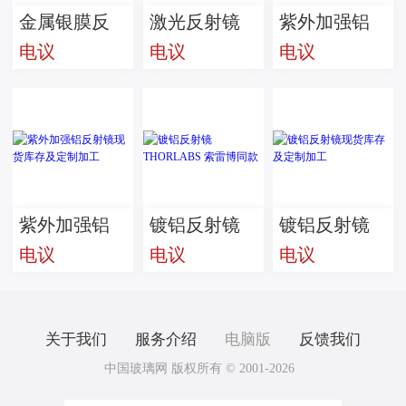
金属银膜反
激光反射镜
紫外加强铝
电议
电议
电议
射镜现货库
现货库存及
反射镜
存及定制加
定制加工
THORLABS
工
索雷博同款
紫外加强铝
镀铝反射镜
镀铝反射镜
电议
电议
电议
反射镜现货
THORLABS
现货库存及
库存及定制
索雷博同款
定制加工
加工
关于我们
服务介绍
电脑版
反馈我们
中国玻璃网 版权所有 © 2001-2026