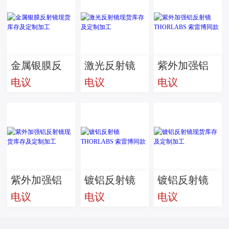
索雷博同款
工
索雷博同款
金属银膜反
激光反射镜
紫外加强铝
电议
电议
电议
射镜现货库
现货库存及
反射镜
存及定制加
定制加工
THORLABS
工
索雷博同款
紫外加强铝
镀铝反射镜
镀铝反射镜
电议
电议
电议
反射镜现货
THORLABS
现货库存及
库存及定制
索雷博同款
定制加工