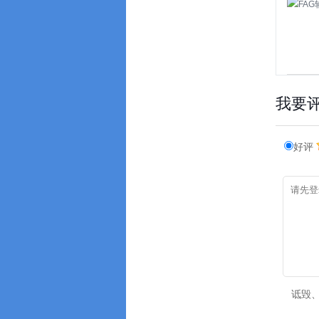
我要
好评
诋毁