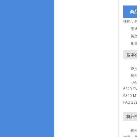
商
性能：
用
英文名
相
基本
遵义
杭
FAG
6320 F
6340-M
FAG 23
杭州
杭