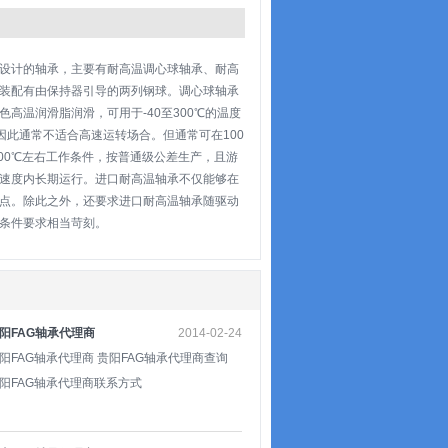
设计的轴承，主要有耐高温调心球轴承、耐高
装配有由保持器引导的两列钢球。调心球轴承
高温润滑脂润滑，可用于-40至300℃的温度
因此通常不适合高速运转场合。但通常可在100
00℃左右工作条件，按普通级公差生产，且游
分速度内长期运行。进口耐高温轴承不仅能够在
点。除此之外，还要求进口耐高温轴承随驱动
条件要求相当苛刻。
阳FAG轴承代理商
2014-02-24
阳FAG轴承代理商 贵阳FAG轴承代理商查询
阳FAG轴承代理商联系方式