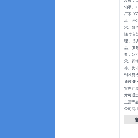
发展，员
轴承、K
厂家LY
承、滚
承、组
随时准
理，成功
品、服
要，公
承、圆
等）及
到以货待
通过SK
货库存
并可通
主营产品
公司网址：h