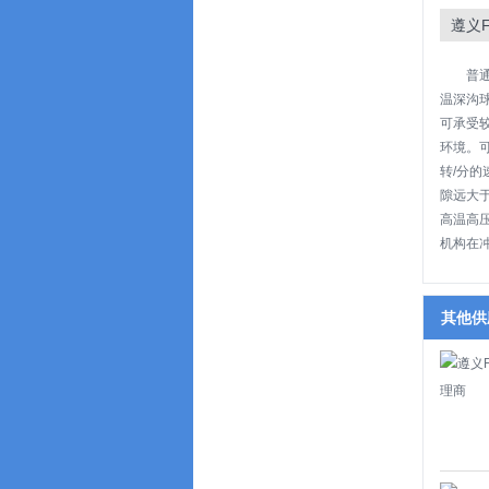
遵义
普
温深沟
可承受
环境。
转/分
隙远大
高温高
机构在
其他供