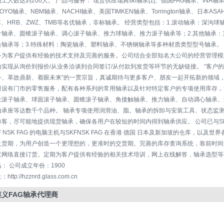
工人数达到200人。 产品与服务： 现货供应瑞典skf轴承[1]、德国FAG轴承、INA轴
OYO轴承、NBM轴承、NACHI轴承、美国TIMKEN轴承、Torrington轴承、日本A
C、HRB、ZWZ、TMB等名优轴承，非标轴承。 经营类型包括：1.滚动轴承：深
针轴承、圆锥滚子轴承、调心滚子轴承、推力球轴承、推力滚子轴承等；2.其他轴承
合轴承等；3.特殊材料：陶瓷轴承、塑料轴承、不锈钢轴承等多种材质类型型号轴承。
备为客户提供有经验的技术支持及完善的服务。公司结合全部知名大公司的经营管理模
实现从询价到报价/从业务洽谈到合同签订/从付款到发货等环节的无缺链接。 “客户的
务、革故鼎新、着眼未来”的一贯宗旨，真诚期待与更多客户、朋友一起开拓新的领域，
司设有门市的零售服务，配有各种系列的常用轴承以及针对特定客户的专项使用库存，
柱滚子轴承、球面滚子轴承、圆锥滚子轴承、角接触轴承、推力轴承、自动调心轴承、
轴承座等达数千个品种。 轴承专项使用润滑油、脂。轴承的拆卸与安装工具、状态监
客，尽可能地提供现货轴承，确保各用户在较短的时间内得到轴承供应。 公司已与SKF 
F NSK FAG 的电脑主机与SKFNSK FAG 在香港 德国 日本及新加坡的仓库，
及货期，为用户创造一个更理想的，更准时的交货期。完善的库存查询系统，靠前时间
过网络直接订货。定期为客户提供有经验的相关技术培训，网上在线解答，轴承选型等
： 公司成立年份：1900
ttp://hzznrd.glass.com.cn
遵义FAG轴承代理商