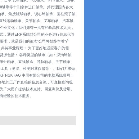
承、日本NSK轴承、IKO轴承、NTN轴承、SNR
SAHI轴承等十[1]余种进口轴承。并代理国内各大
沟球轴承、角接触球轴承、调心球轴承、圆柱滚子轴
：直线运动轴承、关节轴承、叉车轴承、汽车轴
 企业文化：我们拥有一批有经验高技术人员，
式，通过ERP系统对公司的业务进行信息化管
要求，就是我们的追求”公司将始终本着“产
共铸事业辉煌！ 为了更好地适应客户的需
货源包括： 各种类型的轴承（如：深沟球轴
滚针轴承、直线轴承、导轨轴承、关节轴承
测工具（测温、检测时速仪器等）。我们力求做
NSK FAG 中国有限公司的电脑系统联网，
以及世界各地的工厂作直接的信息交流，可直接查询现
为广大用户提供技术支持、回复询价及货期。
有经验的技术服务。