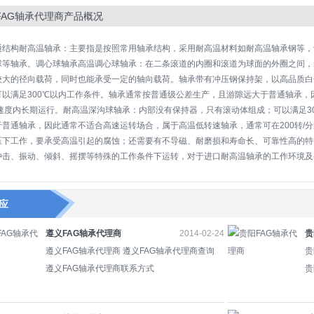
FAG轴承代理商产品概况
通结构耐高温轴承：主要指是按照常用轴承结构，采用耐高温材料如耐高温轴承钢等，
球等轴承。调心球轴承高温调心球轴承：在二条滚道的内圈和滚道为球面的外圈之间，
较大的径向载荷，同时也能承受一定的轴向载荷。轴承带有冲压钢保持架，以高品质白色
可以满足300℃以内工作条件。轴承通常按普通级公差生产，且游隙远大于普通轴承，
的速度内长期运行。耐高温深沟球轴承：内部没有保持器，只有滚动体组成；可以满足3
于普通轴承，因此通常不适合高速运转场合，属于高温低转速轴承，通常可在200转/
压下工作，要承受高温引起的腐蚀；还需要有不导磁、耐磨损和寿命长、可靠性高的特
冲击、振动、倾斜、摇摆等特殊的工作条件下运转，对于进口耐高温轴承的工作环境及
应
遵义FAG轴承代理商
2014-02-24
贵
遵义FAG轴承代理商 遵义FAG轴承代理商查询
贵
遵义FAG轴承代理商联系方式
贵