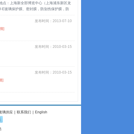
览会，被全部咨询机构作为评估玻璃市场发展
点：上海新全部博览中心（上海浦东新区龙
膜有限公司），成立于1998年3月，位于
-E玻璃保护膜、密封膜，防划伤保护膜，防
优良、工艺科学先进，选用进口美国的粘胶材
毯膜，印刷膜，防水标签，软木垫，护角，吸
月总公司在佛山市投入资金,开发铝材、钢板和
发布时间：2013-07-10
着对膜品质的执着与追求，今天成功地塑造出
情]
针和“诚信筑基，悦客立业”的经营理念，一直致
盛名。 膜先生是你产品质量的强劲后盾，愿
发布时间：2010-03-15
发布时间：2010-03-15
情]
玻璃供应
|
联系我们
|
English
站