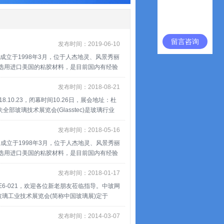
留言咨询
发布时间：2019-06-10
，成立于1998年3月，位于人杰地灵、风景秀丽
，选用进口美国的粘胶材料，是目前国内有经验
资金,开发铝材、钢板和石材、瓷砖、地板等专
发布时间：2018-08-21
0.23，闭幕时间10.26日，展会地址：杜
玻璃技术展览会(Glasstec)是玻璃行业
以来，已经有45年历史。没有比这个展会更好
不仅为参观人员提供了大量的技术信息，也是
发布时间：2018-05-16
实业有限公司主营产品：LOW-E玻璃防氧
，成立于1998年3月，位于人杰地灵、风景秀丽
底防爆膜、玻璃贴膜机。
[详情]
，选用进口美国的粘胶材料，是目前国内有经验
资金,开发铝材、钢板和石材、瓷砖、地板等专
天成功地塑造出膜先生（Mr.Film）这个
发布时间：2018-01-17
-021，欢迎各位新老朋友莅临指导。中玻网
璃工业技术展览会(简称中国玻璃展)定于
北京、上海举办，至今已成功举办了28届。经过
中国玻璃行业具有商业价值的展览、技术交流
发布时间：2014-03-07