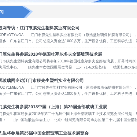
闻
玻网专访：江门市膜先生塑料实业有限公司
IxODExOTYwOA 江门市膜先生塑料实业有限公司（原浩盛玻璃保护膜有限公司）
侨乡—广东省江门市。公司总投入资金达1000多万，生产设备优良、工艺科学先进
生产玻璃保护材料的生产厂家。为满足市场的需求，2008年8月总公司在佛山市投入
保护膜及各种特殊粘胶制品。
[详情]
门膜先生将参展2018年德国杜塞尔多夫全部玻璃技术展
膜先生塑料实业有限公司将参加2018年德国杜塞尔多夫全部玻璃展，开幕时间2018.1
夫展览中心。 膜先生本次德国展展位号是：11-F71-6欢迎莅临 德国杜塞尔多夫全部
国家第1的有经验展览，每两年一届在德国杜塞尔多夫展览中心举办。自1970年举行
来展示创新产品、新的玻璃加工工艺、新玻璃前瞻性应用等新的玻璃科技资讯。展会
国玻璃网专访江门市膜先生塑料实业有限公司
方会面洽谈的场合，是一个非常有吸引力的打开全部市场的通道。 江门市膜先生塑料
U3ODY1MjE0NA 江门市膜先生塑料实业有限公司（原浩盛玻璃保护膜有限公司）
封膜、LOW-E玻璃外包装膜、玻璃防划伤保护膜、玻璃防水标签、卫浴防爆膜、镜
侨乡—广东省江门市。公司总投入资金达1000多万，生产设备优良、工艺科学先进
生产玻璃保护材料的生产厂家。为满足市场的需求，2008年8月总公司在佛山市投入
保护膜及各种特殊粘胶制品。十多年来，永不言败的浩盛人凭着对膜品质的执着与追求，今
门膜先生将参展2018中国（上海）第29届全部玻璃工业展
时尚的形象。
[详情]
先生将重磅参展2018年第二十九届中国上海全部玻璃工业技术展览会展位号是：E6
道： 由中国硅酸盐学会主办，北京中硅展览有限公司承办的第二十九届中国全部玻
8年4月19～22日在上海新全部博览中心举办。该展览会创办于1986年，每年轮流在
年的培育和发展，中国玻璃展已成为具有完全自主知识产权的全部知名有经验展会，是
先生将参展第25届中国全部玻璃工业技术展览会