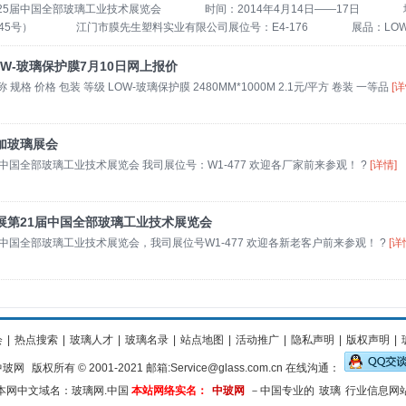
洽谈平台，稳居世界第二大玻璃展览会地位。中国玻璃展作为全部玻璃行业的主流展
届中国全部玻璃工业技术展览会 时间：2014年4月14日——17日 地
依据。 膜先生中玻网合作12年 江门市膜先生塑料实业有限公司（原浩盛玻璃保护
345号） 江门市膜先生塑料实业有限公司展位号：E4-176 展品：LOW
灵、风景秀丽的有名侨乡—广东省江门市。公司总投入资金达1000多万，生产设备
装饰膜，隔热膜，耐高温膜，汽车封边膜，铝材膜，玻璃工艺膜，马赛克保护膜，地
目前国内有经验研发和生产玻璃保护材料的生产厂家。为满足市场的需求，2008年8
膜机...... 欢迎各界好友前来参观支持！
[详情]
OW-玻璃保护膜7月10日网上报价
瓷砖、地板等专项使用保护膜及各种特殊粘胶制品。十多年来，永不言败的浩盛人凭
 规格 价格 包装 等级 LOW-玻璃保护膜 2480MM*1000M 2.1元/平方 卷装 一等品
[详
（Mr.Film）这个踏实而时尚的形象。 本公司秉承“质量靠前，用户至尚”的质量方
种保护制品的研发和生产，产品深受国内外新老客户的信赖与推崇，在行业中享有
手合作，共繁荣，共发展，共创辉煌明天！
[详情]
加玻璃展会
届中国全部玻璃工业技术展览会 我司展位号：W1-477 欢迎各厂家前来参观！ ?
[详情]
展第21届中国全部玻璃工业技术展览会
届中国全部玻璃工业技术展览会，我司展位号W1-477 欢迎各新老客户前来参观！ ?
[详
会
|
热点搜索
|
玻璃人才
|
玻璃名录
|
站点地图
|
活动推广
|
隐私声明
|
版权声明
|
中玻网
版权所有 © 2001-2021 邮箱:Service@glass.com.cn 在线沟通：
本网中文域名：玻璃网.中国
本站网络实名：
中玻网
－中国专业的
玻璃
行业信息网