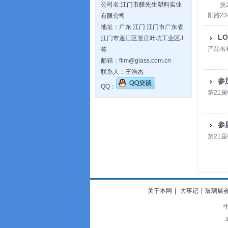
和经贸
公司名:
江门市膜先生塑料实业
第25
的重要
阳路2
有限公司
人杰地
爆膜，
地址：广东 江门 江门市广东省
料，是
盘，贴
L
江门市蓬江区篁庄叶坑工业区J
石材、
产品名称
栋
膜先生
邮箱：film@glass.com.cn
力于各
联系人：王浩杰
与您携
参
QQ：
第21
参
第21
关于本网
|
大事记
|
玻璃展