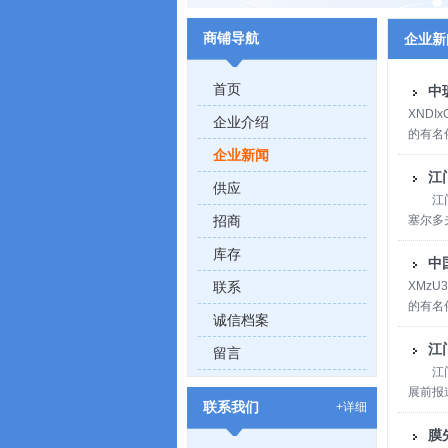
商铺导航
企业新
首页
中
XND
企业介绍
的有名
企业新闻
研发和
项使用
江
供应
江门市
招商
塞尔多
大部分
库存
的平台
中
供求双
联系
XMz
化、密
的有名
诚信档案
研发和
项使用
江
留言
踏实而
江门膜
展前报
联系我们
+详细
201
30多
膜