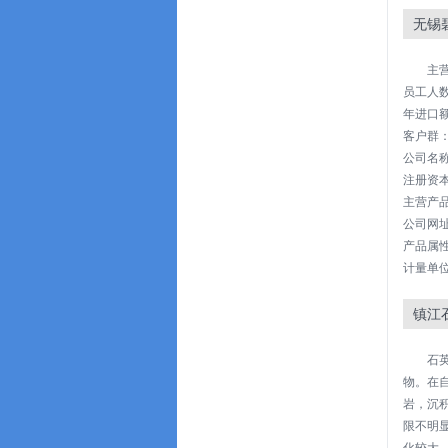
无锡
主
员工人数
年进口额
客户群
公司名称
注册资本: 
主营产品
公司网址：h
产品属
计量单位
镇江
石
物。在
岩，沉
限不明