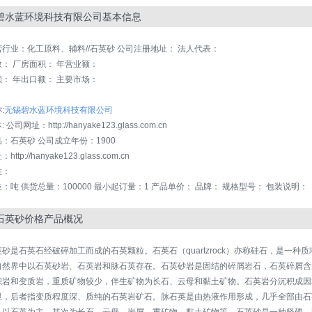
碧水蓝环境科技有限公司基本信息
营行业：化工原料、辅料//石英砂 公司注册地址： 法人代表：
： 厂房面积： 年营业额：
： 年出口额： 主要市场：
：
:
无锡碧水蓝环境科技有限公司
公司网址：http://hanyake123.glass.com.cn
：石英砂 公司成立年份：1900
ttp://hanyake123.glass.com.cn
性：
：吨 供货总量：100000 最小起订量：1 产品单价： 品牌： 规格型号： 包装说明：
石英砂价格产品概况
英砂是石英石经破碎加工而成的石英颗粒。石英石（quartzrock）亦称硅石，是一
自然界中以石英砂岩、石英岩和脉石英存在。石英砂岩是固结的碎屑岩石，石英碎屑含
积岩和变质岩，重质矿物较少，伴生矿物为长石、云母和黏土矿物。石英岩分沉积成因
显，后者指变质程度深、质纯的石英岩矿石。脉石英是由热液作用形成，几乎全部由石