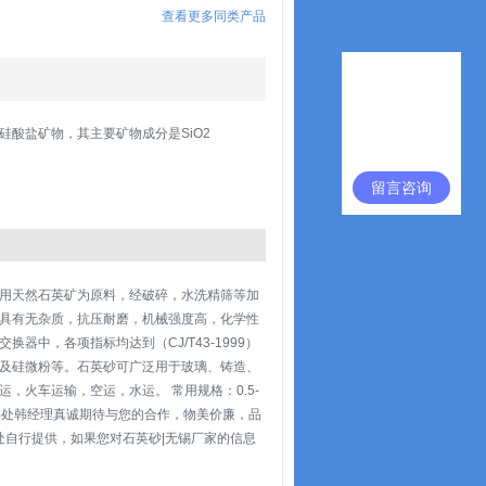
查看更多同类产品
酸盐矿物，其主要矿物成分是SiO2
留言咨询
采用天然石英矿为原料，经破碎，水洗精筛等加
具有无杂质，抗压耐磨，机械强度高，化学性
中，各项指标均达到（CJ/T43-1999）
砂及硅微粉等。石英砂可广泛用于玻璃、铸造、
，火车运输，空运，水运。 常用规格：0.5-
位）。 无锡办事处韩经理真诚期待与您的合作，物美价廉，品
处自行提供，如果您对石英砂|无锡厂家的信息