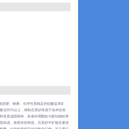
种质地坚硬、耐磨、化学性质稳定的硅酸盐类矿
量达95%以上，精制石英砂来源于各种岩浆
和变质成因两种，前者碎屑颗粒与胶结物的界
英组成，致密块状构造。石英砂中矿物含量变