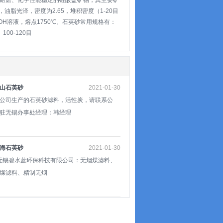
耐磨、化学性能稳定的硅酸盐矿物，其主要矿
脂光泽，密度为2.65，堆积密度（1-20目
KOH溶液，熔点1750℃。石英砂常用规格有：
、100-120目
山石英砂
2021-01-30
公司生产的石英砂滤料，活性炭，请联系公
驻无锡办事处经理：韩经理
海石英砂
2021-01-30
锡碧水蓝环保科技有限公司：无烟煤滤料、
煤滤料、精制无烟