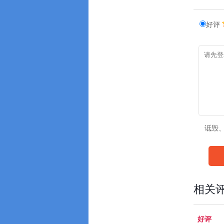
好评
诋毁
相关
好评