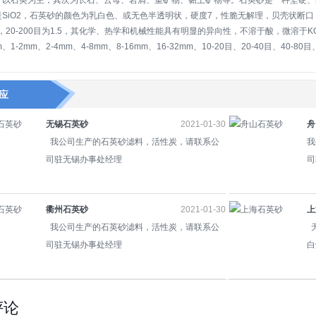
，以石英为主，其次为长石、云母、岩屑、重矿物、黏土矿物等。石英砂是一种坚硬、
SiO2，石英砂的颜色为乳白色、或无色半透明状，硬度7，性脆无解理，贝壳状断口，油
），20-200目为1.5，其化学、热学和机械性能具有明显的异向性，不溶于酸，微溶于
mm、1-2mm、2-4mm、4-8mm、8-16mm、16-32mm、10-20目、20-40目、40-80目
应
无锡石英砂
2021-01-30
舟
我公司生产的石英砂滤料，活性炭，请联系公
我
司驻无锡办事处经理
司
衢州石英砂
2021-01-30
上
我公司生产的石英砂滤料，活性炭，请联系公
无
司驻无锡办事处经理
白
评论