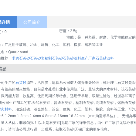
品详情
公司简介
密度：2.5g
：0
性能：是一种坚硬、耐磨、化学性能稳定的硅
途：广泛用于玻璃、冶金、建筑、化工、塑料、橡胶、磨料等工业
名：Quartz sand
关推荐：
求购石英砂
石英砂岩
精制石英砂
石英砂滤料生产厂家
石英砂滤料
信息
公司生产的
石英砂
滤料，活性炭，请联系公司驻无锡办事处经理：韩经理T: 石英砂是
，有较高的耐火性能，目前是水处理行业中使用较广泛、量较大的净水材料。该石英砂
截污能力强，效益高、使用周期长等特点。适用于单层、双层过滤池、过滤器和离子交换器
 我公司生产加工的有:天然石英砂，普通石英砂，精制石英砂, 高纯石英砂，熔融石英
耐火材料
、冶炼硅铁、冶金熔剂、冶金、建筑、化工、塑料、橡胶、磨料等工业。可汽运
 0.6-1.2mm 1-2mm 2-4mm 4-8mm 8-16mm 16-32mm.（mm为毫米单
，量大从优，非诚勿扰！ 以上是石英砂|无锡厂家的详细信息，由生产厂家驻无锡办事
疑问，请与该公司进行进一步联系，获取石英砂|无锡厂家的更多信息。