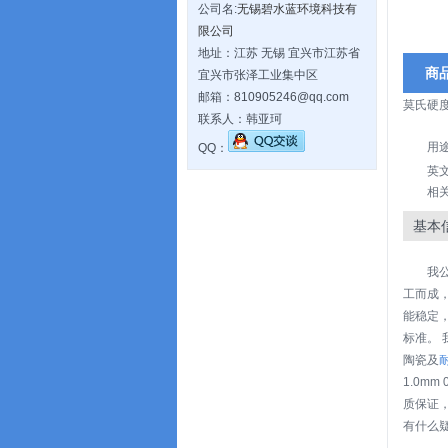
公司名:
无锡碧水蓝环境科技有
限公司
地址：江苏 无锡 宜兴市江苏省
商
宜兴市张泽工业集中区
邮箱：810905246@qq.com
莫氏硬度
联系人：韩亚珂
用
QQ：
英文
相
基本
我
工而成
能稳定，
标准。
陶瓷及
1.0mm
质保证
有什么