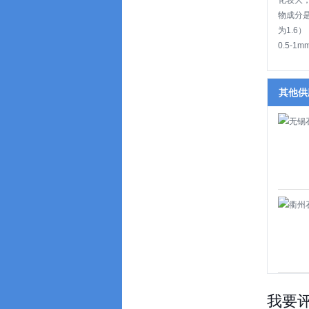
化较大
物成分是
为1.6
0.5-1
其他供
我要