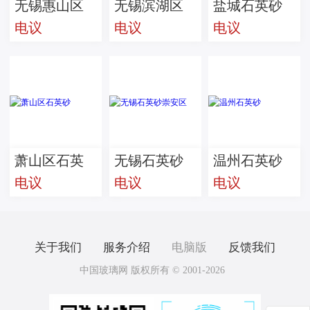
无锡惠山区
无锡滨湖区
盐城石英砂
电议
电议
电议
石英砂
石英砂
响水县
萧山区石英
无锡石英砂
温州石英砂
电议
电议
电议
砂
崇安区
关于我们
服务介绍
电脑版
反馈我们
中国玻璃网 版权所有 © 2001-2026