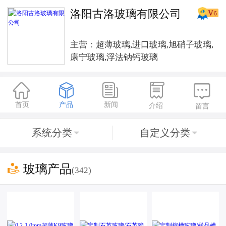
洛阳古洛玻璃有限公司
主营：
超薄玻璃,进口玻璃,旭硝子玻璃,
康宁玻璃,浮法钠钙玻璃





首页
产品
新闻
介绍
留言
系统分类
自定义分类



玻璃产品
(342)