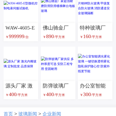
WAW-4605-E
佛山驰金厂
特种玻璃厂
999999
890
160
型微机控制
家超强耐磨
家供应单片
￥
/台
￥
/平方米
￥
/平方米
电液伺服试
防滑防滑楼
铯钾防火玻
验机
梯舞台地板
璃 甲级复合
玻璃
防火玻璃 消
防通道安全
玻璃隔断
源头厂家 激
防弹玻璃厂
办公室智能
400
400
300
光内雕玻璃
家供应 多种
调光雾化玻
￥
/平方米
￥
/平方米
￥
/平方米
定制批发 品
厚度可选 安
璃 一键切换
质保障
防工程专用
透明雾化 隐
>
>
首页
玻璃新闻
企业新闻