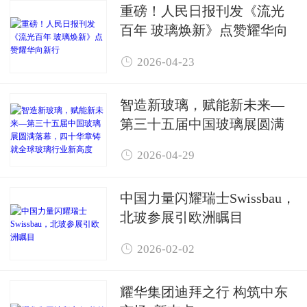
重磅！人民日报刊发《流光
百年 玻璃焕新》点赞耀华向
新行

2026-04-23
智造新玻璃，赋能新未来—
第三十五届中国玻璃展圆满
落幕，四十华章铸就全球玻

2026-04-29
璃行业新高度
中国力量闪耀瑞士Swissbau，
北玻参展引欧洲瞩目

2026-02-02
耀华集团迪拜之行 构筑中东