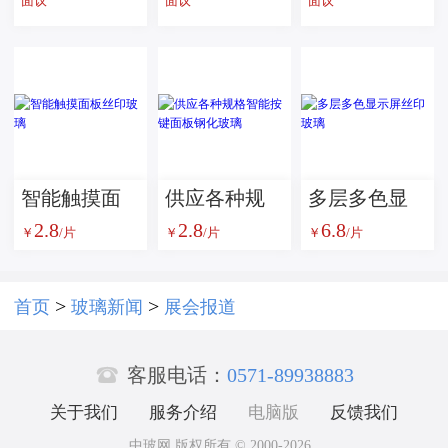
面议
面议
面议
验机--玻璃检
瓶，橄榄油
瓶，酱菜
测设备
瓶 S瓶
瓶，蜂蜜
瓶，罐头瓶
智能触摸面
​供应各种规
多层多色显
2.8
2.8
6.8
板丝印玻璃
格智能按键
示屏丝印玻
￥
/片
￥
/片
￥
/片
面板钢化玻
璃
璃
>
>
首页
玻璃新闻
展会报道

客服电话：
0571-89938883
关于我们
服务介绍
电脑版
反馈我们
中玻网 版权所有 © 2000-2026