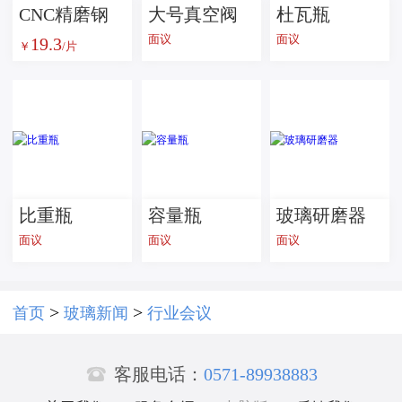
CNC精磨钢
大号真空阀
杜瓦瓶
面议
面议
19.3
化玻璃 智能
￥
/片
手持设备超
白玻璃 灯具
家居用 按需
加工
比重瓶
容量瓶
玻璃研磨器
面议
面议
面议
>
>
首页
玻璃新闻
行业会议

客服电话：
0571-89938883