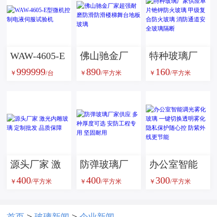
WAW-4605-E
佛山驰金厂
特种玻璃厂
999999
890
160
型微机控制
家超强耐磨
家供应单片
￥
/台
￥
/平方米
￥
/平方米
电液伺服试
防滑防滑楼
铯钾防火玻
验机
梯舞台地板
璃 甲级复合
玻璃
防火玻璃 消
防通道安全
玻璃隔断
源头厂家 激
防弹玻璃厂
办公室智能
400
400
300
光内雕玻璃
家供应 多种
调光雾化玻
￥
/平方米
￥
/平方米
￥
/平方米
定制批发 品
厚度可选 安
璃 一键切换
质保障
防工程专用
透明雾化 隐
>
>
首页
玻璃新闻
企业新闻