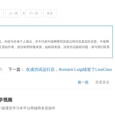
页
上一页
1
下一页
末页
所有。内容为作者个人观点，并不代表中玻网赞同其观点和对其真实性负责。中玻网
正原始作者，故仅标明转载来源，如标错来源，涉及作品版权问题，请与我们联系
-
下一篇：
在成功试运行后，Bormioli Luigi续签了LionGlass
协议
换一批
查看更多
学视频
小玻课堂学习本平台商铺商务室操作