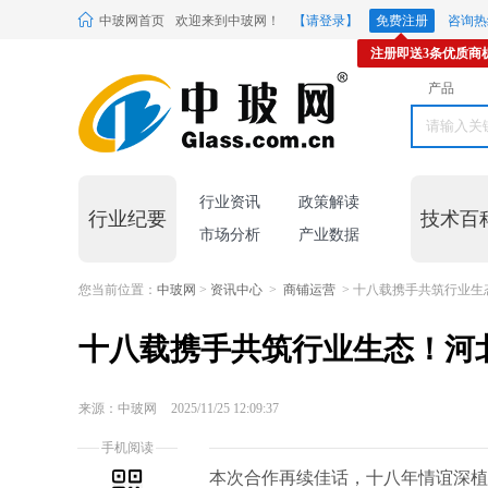
中玻网首页
欢迎来到中玻网！
【请登录】
免费注册
咨询热线
注册即送3条优质商
产品
行业资讯
政策解读
行业纪要
技术百
市场分析
产业数据
您当前位置：
中玻网
>
资讯中心
>
商铺运营
> 十八载携手共筑行业
十八载携手共筑行业生态！河
新征程
来源：中玻网
2025/11/25 12:09:37
手机阅读
本次合作再续佳话，十八年情谊深植