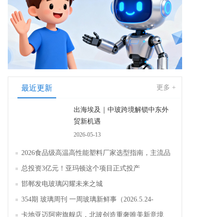
最近更新
更多 +
出海埃及｜中玻跨境解锁中东外
贸新机遇
2026-05-13
2026食品级高温高性能塑料厂家选型指南，主流品
牌全面解析评测
总投资3亿元！亚玛顿这个项目正式投产
邯郸发电玻璃闪耀未来之城
354期 玻璃周刊 一周玻璃新鲜事（2026.5.24-
2026.5.30）
卡地亚迈阿密旗舰店，北玻创造重奢唯美新意境