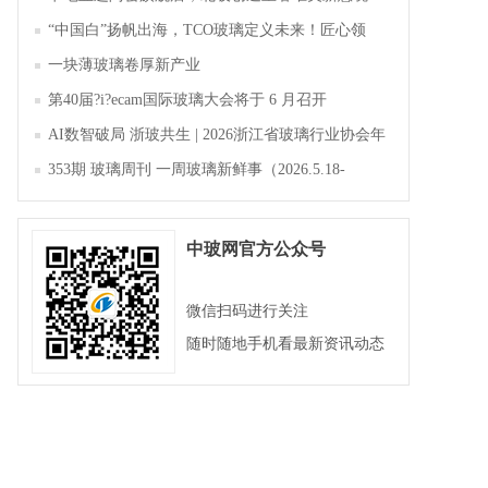
“中国白”扬帆出海，TCO玻璃定义未来！匠心领
航，淄博新材料产业聚势成峰
一块薄玻璃卷厚新产业
第40届?i?ecam国际玻璃大会将于 6 月召开
AI数智破局 浙玻共生 | 2026浙江省玻璃行业协会年
会暨第四届四次会员大会成功举办
353期 玻璃周刊 一周玻璃新鲜事（2026.5.18-
2026.5.23）
中玻网官方公众号
微信扫码进行关注
随时随地手机看最新资讯动态