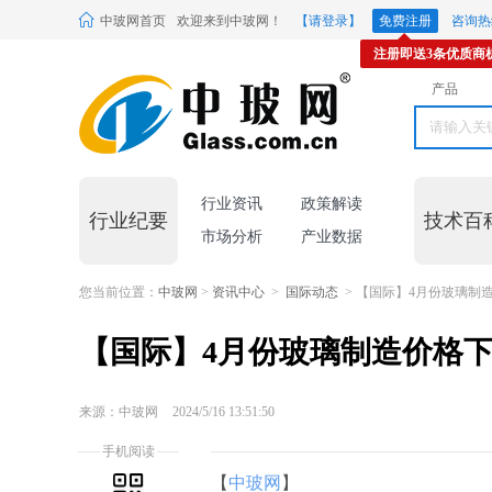
中玻网首页
欢迎来到中玻网！
【请登录】
免费注册
咨询热线
注册即送3条优质商
产品
行业资讯
政策解读
行业纪要
技术百
市场分析
产业数据
您当前位置：
中玻网
>
资讯中心
>
国际动态
> 【国际】4月份玻璃制造
【国际】4月份玻璃制造价格下
来源：中玻网
2024/5/16 13:51:50
手机阅读
【
中玻网
】