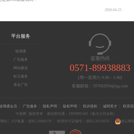
2026-04-25
平台服务
玻璃通
广告服务
0571-89938883
网站建设
标王服务
[周一至周六 9:00 - 5:00]
黄金广告
客服邮箱：597682856@qq.com
玻璃通会员
广告服务
隐私声明
版权声明
投诉侵权
诚聘英才
联系我
中玻网
版权所有
微信群沟通：18958001401（备注公司名称）
信网站
ICP备案：浙B2-20060159
经营许可证编号：浙B2-20110070
浙公网安备