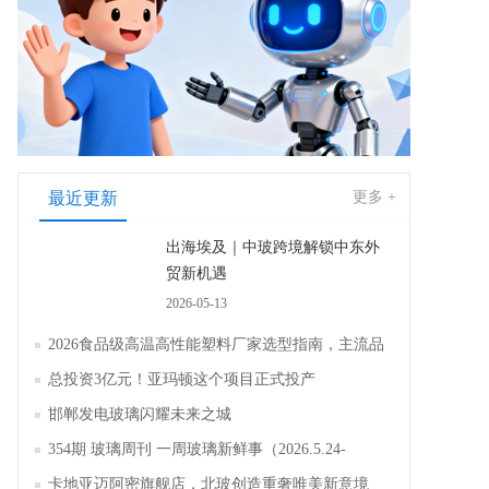
最近更新
更多 +
出海埃及｜中玻跨境解锁中东外
贸新机遇
2026-05-13
2026食品级高温高性能塑料厂家选型指南，主流品
牌全面解析评测
总投资3亿元！亚玛顿这个项目正式投产
邯郸发电玻璃闪耀未来之城
354期 玻璃周刊 一周玻璃新鲜事（2026.5.24-
2026.5.30）
卡地亚迈阿密旗舰店，北玻创造重奢唯美新意境