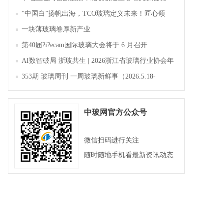
“中国白”扬帆出海，TCO玻璃定义未来！匠心领
航，淄博新材料产业聚势成峰
一块薄玻璃卷厚新产业
第40届?i?ecam国际玻璃大会将于 6 月召开
AI数智破局 浙玻共生 | 2026浙江省玻璃行业协会年
会暨第四届四次会员大会成功举办
353期 玻璃周刊 一周玻璃新鲜事（2026.5.18-
2026.5.23）
中玻网官方公众号
微信扫码进行关注
随时随地手机看最新资讯动态