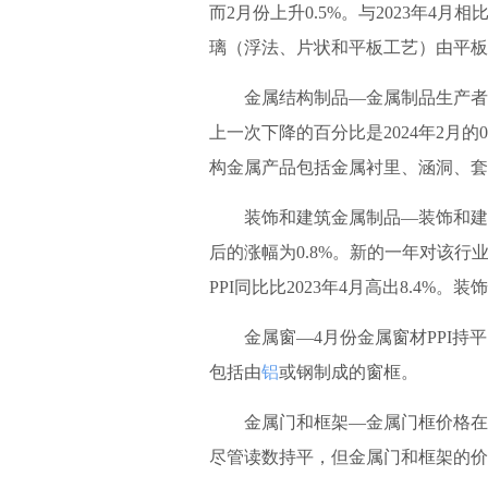
而2月份上升0.5%。与2023年4
璃（浮法、片状和平板工艺）由平板
金属结构制品—金属制品生产者价 格指
上一次下降的百分比是2024年2月的
构金属产品包括金属衬里、涵洞、套
装饰和建筑金属制品—装饰和建筑金
后的涨幅为0.8%。新的一年对该
PPI同比比2023年4月高出8.4
金属窗—4月份金属窗材PPI持平
包括由
铝
或钢制成的窗框。
金属门和框架—金属门框价格在4
尽管读数持平，但金属门和框架的价