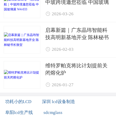
中玻跨境邀您莅临 中国玻璃
展 W4-033

2026-03-26
启幕新篇｜广东晶玮智能科
技高明新基地开业 陈林秘书
长致贺

2026-02-03
维特罗帕克将比计划提前关
闭熔化炉

2026-01-27
功耗小的LCD
深圳 lcd设备制造
阜阳lcd生产线
sdcmglass