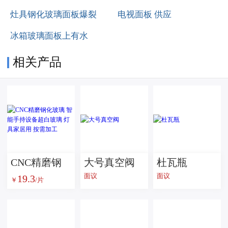
灶具钢化玻璃面板爆裂
电视面板 供应
冰箱玻璃面板上有水
相关产品
CNC精磨钢
大号真空阀
杜瓦瓶
面议
面议
19.3
化玻璃 智能
￥
/片
手持设备超
白玻璃 灯具