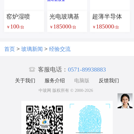
胶炉
窑炉湿喷
光电玻璃基
超薄半导体
100
185000
185000
机，窑炉湿
板双面精磨
玻璃基板平
￥
/台
￥
/台
￥
/台
法喷补设备
设备 高精密
面研磨设备
玻璃晶圆双
光学玻璃晶
>
>
首页
玻璃新闻
经验交流
面研磨机
圆双面研磨

TGV 基板平
机厂家
客服电话：
0571-89938883
面研磨设备
关于我们
服务介绍
电脑版
反馈我们
中玻网 版权所有 © 2000-2026