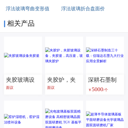
浮法玻璃弯曲变形值
浮法玻璃折合盘面价
相关产品
夹胶玻璃设
夹胶炉，夹
深耕石墨制
面议
面议
5000
备夹胶釜
胶玻璃设
造三十载：
￥
/个
备，夹胶
信瑞达石墨
釜，高压
九大行业应
釜，玻璃夹
用全景解析