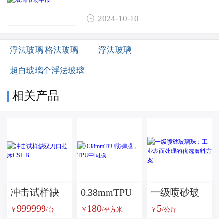

2024-10-10
浮法玻璃 格法玻璃
浮法玻璃
超白玻璃个浮法玻璃
相关产品
冲击试样缺
0.38mmTPU
一级喷砂玻
999999
180
5
双刀口拉床
防弹膜，TPU
璃珠：工业
￥
/台
￥
/平方米
￥
/公斤