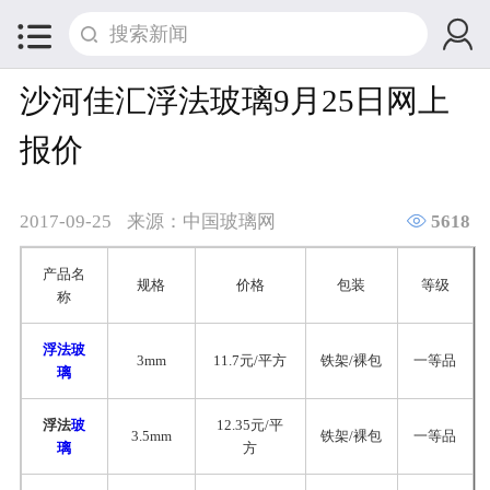


沙河佳汇浮法玻璃9月25日网上
报价

2017-09-25
来源：中国玻璃网
5618
产品名
规格
价格
包装
等级
称
浮法玻
3mm
11.7元/平方
铁架/裸包
一等品
璃
浮法
玻
12.35元/平
3.5mm
铁架/裸包
一等品
璃
方