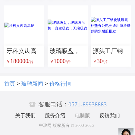
CSL-B
中间膜
表面处理的
优选磨料方
案
牙科义齿高
玻璃吸盘，
源头工厂钢
180000
1000
30
温炉
玻璃吸吊
化玻璃鼠标
￥
/台
￥
/台
￥
/片
机，真空吸
垫办公电竞
盘，无痕吸
通用防滑磨
>
>
首页
玻璃新闻
价格行情
盘
砂防水耐脏

批发
客服电话：
0571-89938883
关于我们
服务介绍
电脑版
反馈我们
中玻网 版权所有 © 2000-2026