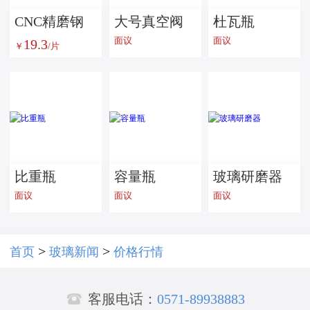
CNC精磨钢
大号真空阀
杜瓦瓶
面议
面议
19.3
化玻璃 智能
￥
/片
手持设备超
白玻璃 灯具
家居用 按需
加工
比重瓶
容量瓶
玻璃研磨器
面议
面议
面议
>
>
首页
玻璃新闻
价格行情

客服电话：
0571-89938883