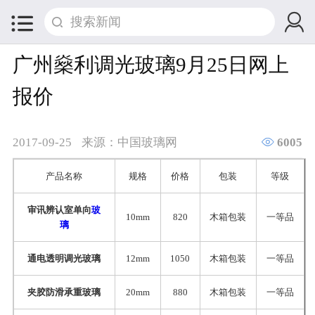


广州燊利调光玻璃9月25日网上
报价

2017-09-25
来源：中国玻璃网
6005
产品名称
规格
价格
包装
等级
审讯辨认室单向
玻
10mm
820
木箱包装
一等品
璃
通电透明调光玻璃
12mm
1050
木箱包装
一等品
夹胶防滑承重玻璃
20mm
880
木箱包装
一等品