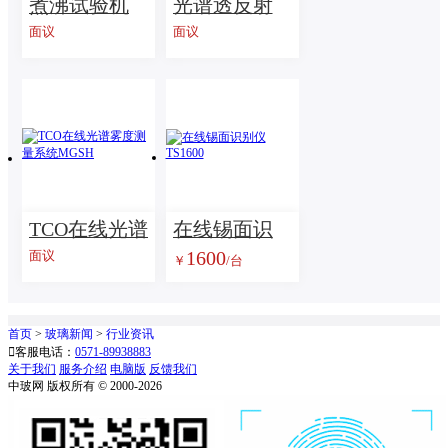
煮沸试验机
光谱透反射
面议
面议
比在线测量
系统CTR
TCO在线光谱
在线锡面识
1600
面议
￥
/台
雾度测量系
别仪 TS1600
统MGSH
首页
>
玻璃新闻
>
行业资讯

客服电话：
0571-89938883
关于我们
服务介绍
电脑版
反馈我们
中玻网 版权所有 © 2000-2026