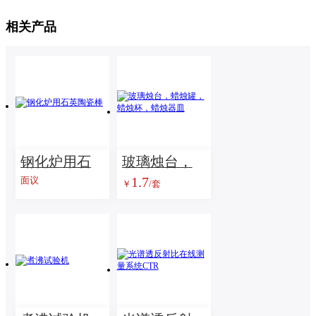
相关产品
钢化炉用石
玻璃烛台，
1.7
面议
￥
/套
英陶瓷棒
蜡烛罐，蜡
烛杯，蜡烛
器皿