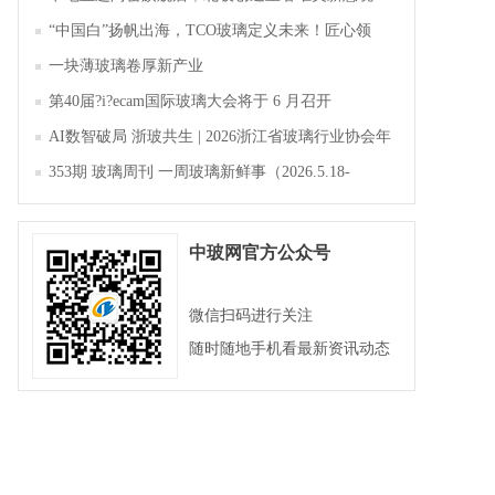
“中国白”扬帆出海，TCO玻璃定义未来！匠心领
航，淄博新材料产业聚势成峰
一块薄玻璃卷厚新产业
第40届?i?ecam国际玻璃大会将于 6 月召开
AI数智破局 浙玻共生 | 2026浙江省玻璃行业协会年
会暨第四届四次会员大会成功举办
353期 玻璃周刊 一周玻璃新鲜事（2026.5.18-
2026.5.23）
中玻网官方公众号
微信扫码进行关注
随时随地手机看最新资讯动态