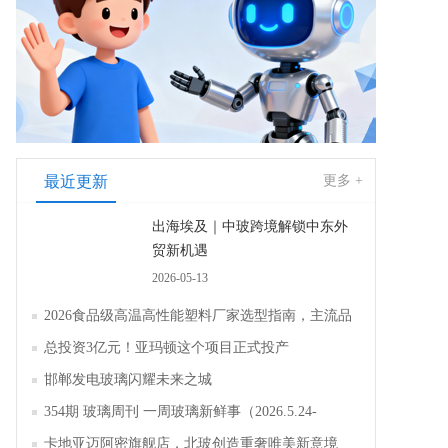
最近更新
更多 +
出海埃及｜中玻跨境解锁中东外
贸新机遇
2026-05-13
2026食品级高温高性能塑料厂家选型指南，主流品
牌全面解析评测
总投资3亿元！亚玛顿这个项目正式投产
邯郸发电玻璃闪耀未来之城
354期 玻璃周刊 一周玻璃新鲜事（2026.5.24-
2026.5.30）
卡地亚迈阿密旗舰店，北玻创造重奢唯美新意境