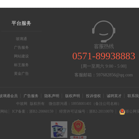
平台服务
玻璃通
广告服务
0571-89938883
网站建设
标王服务
[周一至周六 9:00 - 5:00]
黄金广告
客服邮箱：597682856@qq.com
玻璃通会员
广告服务
隐私声明
版权声明
投诉侵权
诚聘英才
联系我
中玻网
版权所有
微信群沟通：18958001401（备注公司名称）
信网站
ICP备案：浙B2-20060159
经营许可证编号：浙B2-20110070
浙公网安备