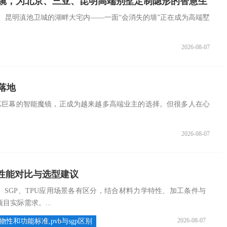
T魔镜，为北京、三亚、昆明高端别墅定制隐形的智慧生
、昆明滇池卫城的湖畔大宅内——一面“会消失的墙”正在成为高端墅
2026-08-07
落地
K巨幕的智能魔镜，正成为越来越多高端业主的选择。但很多人在心
2026-08-07
膜性能对比与选型建议
、SGP、TPU应用场景各有区分，结合材料力学特性、加工条件与
实际需求。...
2026-08-07
的物性和功能标准,pvb与sgp区别