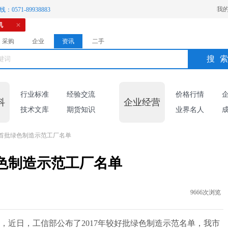
我
：0571-89938883
机
采购
企业
资讯
二手
搜
行业标准
经验交流
价格行情
科
企业经营
技术文库
期货知识
业界名人
首批绿色制造示范工厂名单
色制造示范工厂名单
9666次浏览
，近日，工信部公布了2017年较好批绿色制造示范名单，我市