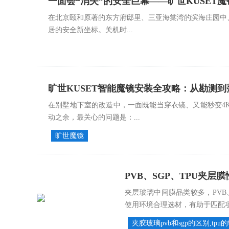
一面会“消失”的安全巨幕——旷世KUSE
在北京颐和原著的东方府邸里、三亚海棠湾的滨海庄园中
活
居的安全新坐标。关机时...
旷世KUSET智能魔镜安装全攻略：从勘测到
在别墅地下室的改造中，一面既能当穿衣镜、又能秒变4
动之余，最关心的问题是：...
旷世魔镜
PVB、SGP、TPU夹层
夹层玻璃中间膜品类较多，PVB
使用环境合理选材，有助于匹配项目
夹胶玻璃pvb和sgp的区别,tpu