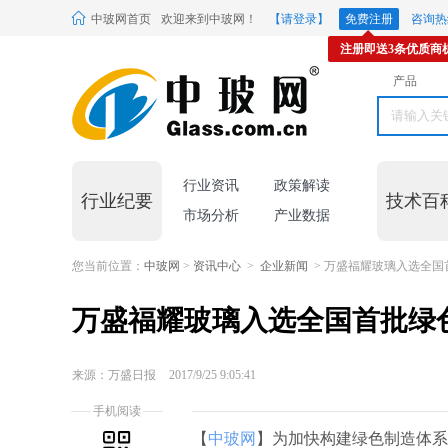
中玻网首页
欢迎来到中玻网！
【请登录】
免费注册
咨询热线
注册即送3条优质商
产品
行业资讯
政策解读
行业纪要
技术百
市场分析
产业数据
您当前位置：
中玻网
>
资讯中心
>
企业新闻
> 万盛福耀玻璃入选全国
万盛福耀玻璃入选全国首批绿
来源：万盛日报
2017/9/25 9:05:41
手机阅读
【
中玻网
】为加快构建绿色制造体系