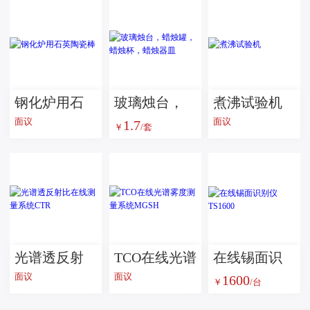
钢化炉用石
玻璃烛台，
煮沸试验机
面议
面议
1.7
英陶瓷棒
蜡烛罐，蜡
￥
/套
烛杯，蜡烛
器皿
光谱透反射
TCO在线光谱
在线锡面识
面议
面议
1600
比在线测量
雾度测量系
别仪 TS1600
￥
/台
系统CTR
统MGSH