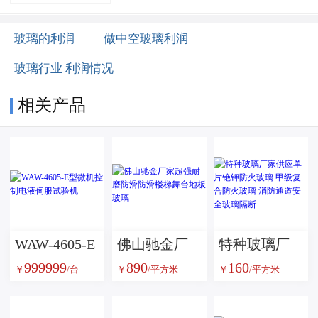
玻璃的利润
做中空玻璃利润
玻璃行业 利润情况
相关产品
WAW-4605-E
佛山驰金厂
特种玻璃厂
999999
890
160
型微机控制
家超强耐磨
家供应单片
￥
/台
￥
/平方米
￥
/平方米
电液伺服试
防滑防滑楼
铯钾防火玻