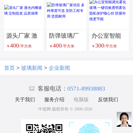
验机
梯舞台地板
璃 甲级复合
玻璃
防火玻璃 消
防通道安全
玻璃隔断
源头厂家 激
防弹玻璃厂
办公室智能
400
400
300
光内雕玻璃
家供应 多种
调光雾化玻
￥
/平方米
￥
/平方米
￥
/平方米
定制批发 品
厚度可选 安
璃 一键切换
质保障
防工程专用
透明雾化 隐
>
>
首页
玻璃新闻
企业新闻
坚固耐用
私保护随心

控 防紫外线
客服电话：
0571-89938883
更节能
关于我们
服务介绍
电脑版
反馈我们
中玻网 版权所有 © 2000-2026