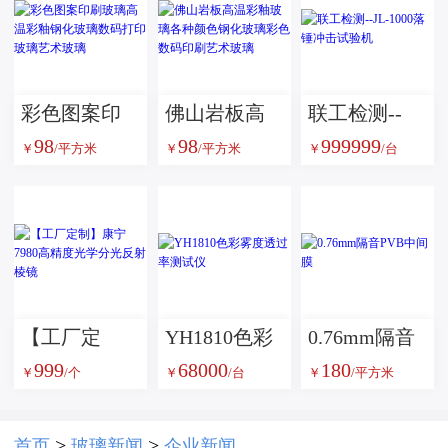
彩色图案印
佛山岩板高
联工检测--
98
98
999999
刷玻璃高温
温彩釉玻璃
JL-1000落锤
￥
/平方米
￥
/平方米
￥
/台
彩釉钢化玻
各种颜色钢
冲击试验机
璃数码打印
化玻璃彩色
玻璃艺术玻
数码印刷艺
璃
术玻璃
【工厂定
YH1810色彩
0.76mm隔音
999
68000
180
制】康宁
雾度透过率
PVB中间膜
￥
/个
￥
/台
￥
/平方米
7980高精度
测试仪
光学分光反
>
>
首页
玻璃新闻
企业新闻