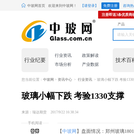
中玻网首页
欢迎来到中玻网！
【请登录】
免费注册
咨询热线
注册即送3条优质商
产品
行业资讯
政策解读
行业纪要
技术百
市场分析
产业数据
您当前位置：
中玻网
>
资讯中心
>
行业资讯
> 玻璃小幅下跌 考验133
玻璃小幅下跌 考验1330支撑
来源：瑞达期货
2017/9/22 16:38:34
手机阅读
【
中玻网
】盘面情况：郑州玻璃1801