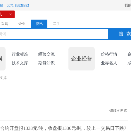
我
：0571-89938883
机
采购
企业
资讯
二手
搜
行业标准
经验交流
价格行情
科
企业经营
技术文库
期货知识
业界名人
0支撑
6881次浏览
合约开盘报1338元/吨，收盘报1336元/吨，较上一交易日下跌7