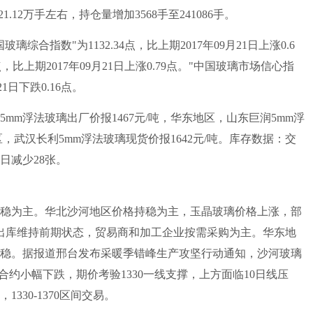
1.12万手左右，持仓量增加3568手至241086手。
璃综合指数"为1132.34点，比上期2017年09月21日上涨0.6
点，比上期2017年09月21日上涨0.79点。"中国玻璃市场信心指
21日下跌0.16点。
浮法玻璃出厂价报1467元/吨，华东地区，山东巨润5mm浮
区，武汉长利5mm浮法玻璃现货价报1642元/吨。库存数据：交
日减少28张。
稳为主。华北沙河地区价格持稳为主，玉晶玻璃价格上涨，部
业出库维持前期状态，贸易商和加工企业按需采购为主。华东地
稳。据报道邢台发布采暖季错峰生产攻坚行动通知，沙河玻璃
1合约小幅下跌，期价考验1330一线支撑，上方面临10日线压
330-1370区间交易。