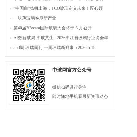
“中国白”扬帆出海，TCO玻璃定义未来！匠心领
航，淄博新材料产业聚势成峰
一块薄玻璃卷厚新产业
第40届?i?ecam国际玻璃大会将于 6 月召开
AI数智破局 浙玻共生 | 2026浙江省玻璃行业协会年
会暨第四届四次会员大会成功举办
353期 玻璃周刊 一周玻璃新鲜事（2026.5.18-
2026.5.23）
中玻网官方公众号
微信扫码进行关注
随时随地手机看最新资讯动态