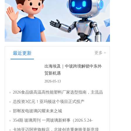
最近更新
更多 +
出海埃及｜中玻跨境解锁中东外
贸新机遇
2026-05-13
2026食品级高温高性能塑料厂家选型指南，主流品
牌全面解析评测
总投资3亿元！亚玛顿这个项目正式投产
邯郸发电玻璃闪耀未来之城
354期 玻璃周刊 一周玻璃新鲜事（2026.5.24-
2026.5.30）
卡地亚迈阿密旗舰店，北玻创造重奢唯美新意境