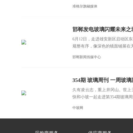
准格尔旗融媒体
邯郸发电玻璃闪耀未来之
6月12日，走进雄安新区启动区
规整有序，像深色的镜面铺展在天
邯郸新闻传媒中心
354期 玻璃周刊 一周玻璃新鲜事
久有凌云志，重上井冈山。世上
快和小玻一起走进第354期玻璃周刊
中玻网