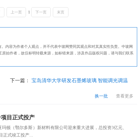
页
上一页
1
下一页
末页
所有。内容为作者个人观点，并不代表中玻网赞同其观点和对其真实性负责。中玻网
正原始作者，故仅标明转载来源，如标错来源，涉及作品版权问题，请与我们联系
下一篇：
宝岛清华大学研发石墨烯玻璃 智能调光调温
换一批
查看更多
个项目正式投产
亚玛顿（鄂尔多斯）新材料有限公司迎来重大进展，总投资3亿元、
正式竣工投产...