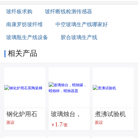
玻纤板求购
玻纤断线检测传感器
南康罗纺玻纤维
中空玻璃生产线哪家好
玻璃瓶生产线设备
胶合玻璃生产线
相关产品
钢化炉用石
玻璃烛台，
煮沸试验机
面议
面议
1.7
英陶瓷棒
蜡烛罐，蜡
￥
/套
烛杯，蜡烛