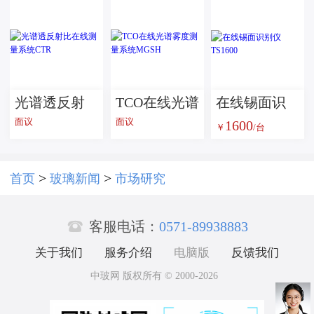
器皿
光谱透反射
TCO在线光谱
在线锡面识
面议
面议
1600
比在线测量
雾度测量系
别仪 TS1600
￥
/台
系统CTR
统MGSH
>
>
首页
玻璃新闻
市场研究

客服电话：
0571-89938883
关于我们
服务介绍
电脑版
反馈我们
中玻网 版权所有 © 2000-2026