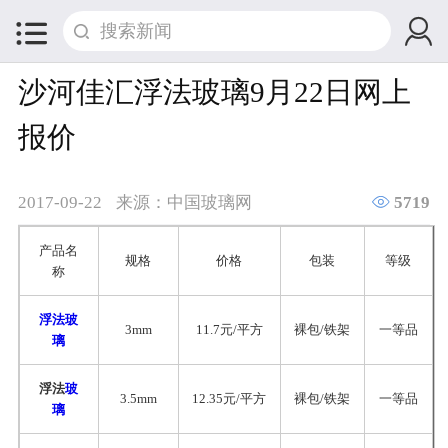


沙河佳汇浮法玻璃9月22日网上
报价

2017-09-22
来源：中国玻璃网
5719
产品名
规格
价格
包装
等级
称
浮法玻
3mm
11.7元/平方
裸包/铁架
一等品
璃
浮法
玻
3.5mm
12.35元/平方
裸包/铁架
一等品
璃