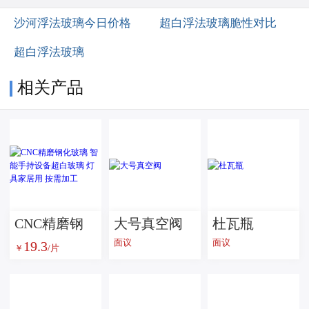
沙河浮法玻璃今日价格
超白浮法玻璃脆性对比
超白浮法玻璃
相关产品
CNC精磨钢
大号真空阀
杜瓦瓶
面议
面议
19.3
化玻璃 智能
￥
/片
手持设备超
白玻璃 灯具