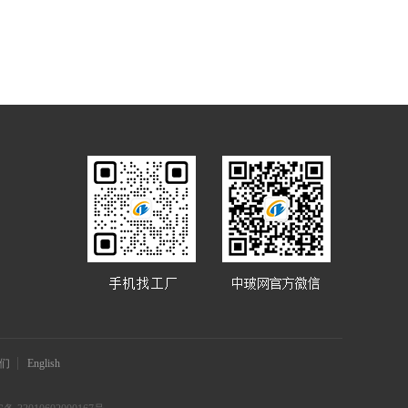
们
English