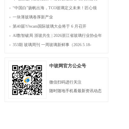
“中国白”扬帆出海，TCO玻璃定义未来！匠心领
航，淄博新材料产业聚势成峰
一块薄玻璃卷厚新产业
第40届?i?ecam国际玻璃大会将于 6 月召开
AI数智破局 浙玻共生 | 2026浙江省玻璃行业协会年
会暨第四届四次会员大会成功举办
353期 玻璃周刊 一周玻璃新鲜事（2026.5.18-
2026.5.23）
中玻网官方公众号
微信扫码进行关注
随时随地手机看最新资讯动态