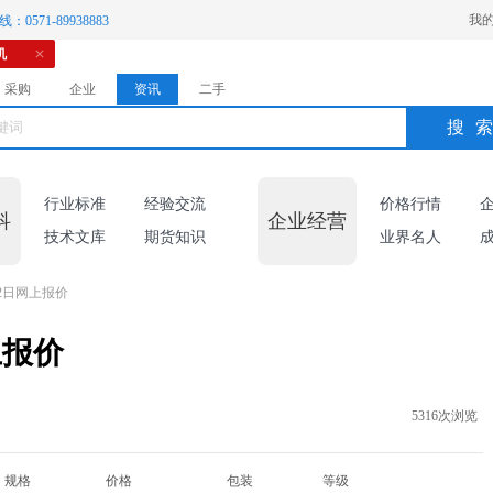
我
：0571-89938883
机
采购
企业
资讯
二手
搜
行业标准
经验交流
价格行情
科
企业经营
技术文库
期货知识
业界名人
2日网上报价
上报价
5316次浏览
规格
价格
包装
等级