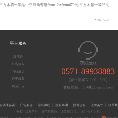
平方木箱一等品中空双曲弯钢6mm12A6mm670元/平方木箱一等品夹
2026-05-20
平台服务
玻璃通
广告服务
0571-89938883
网站建设
标王服务
[周一至周六 9:00 - 5:00]
黄金广告
客服邮箱：597682856@qq.com
玻璃通会员
广告服务
隐私声明
版权声明
投诉侵权
诚聘英才
联系我
中玻网
版权所有
微信群沟通：18958001401（备注公司名称）