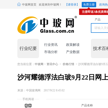
中玻网首页
欢迎来到中玻网！
【请登录】
免费注册
咨询热线
注册即送3条优质商
产品
行业资讯
政策解读
行业纪要
技术百
市场分析
产业数据
您当前位置：
中玻网
>
资讯中心
>
价格行情
> 沙河耀德浮法白玻9月2
沙河耀德浮法白玻9月22日网
来源：中国玻璃网
2017/9/22 8:45:02
手机阅读
产品名称