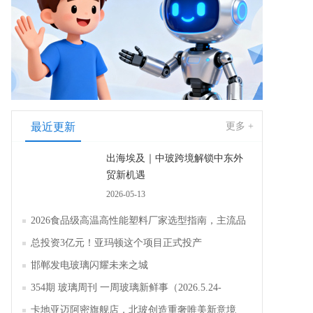
最近更新
更多 +
出海埃及｜中玻跨境解锁中东外
贸新机遇
2026-05-13
2026食品级高温高性能塑料厂家选型指南，主流品
牌全面解析评测
总投资3亿元！亚玛顿这个项目正式投产
邯郸发电玻璃闪耀未来之城
354期 玻璃周刊 一周玻璃新鲜事（2026.5.24-
2026.5.30）
卡地亚迈阿密旗舰店，北玻创造重奢唯美新意境