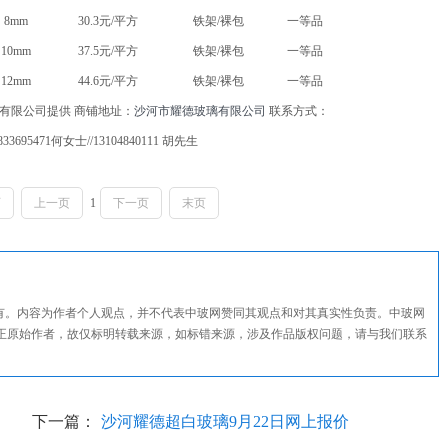
8mm
30.3元/平方
铁架/裸包
一等品
10mm
37.5元/平方
铁架/裸包
一等品
12mm
44.6元/平方
铁架/裸包
一等品
有限公司提供 商铺地址：
沙河市耀德玻璃有限公司
联系方式：
833695471何女士//13104840111 胡先生
页
上一页
1
下一页
末页
所有。内容为作者个人观点，并不代表中玻网赞同其观点和对其真实性负责。中玻网
正原始作者，故仅标明转载来源，如标错来源，涉及作品版权问题，请与我们联系
下一篇：
沙河耀德超白玻璃9月22日网上报价