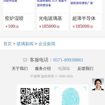
胶炉
窑炉湿喷
光电玻璃基
超薄半导体
100
185000
185000
机，窑炉湿
板双面精磨
玻璃基板平
￥
/台
￥
/台
￥
/台
法喷补设备
设备 高精密
面研磨设备
玻璃晶圆双
光学玻璃晶
>
>
首页
玻璃新闻
企业新闻
面研磨机
圆双面研磨

TGV 基板平
机厂家
客服电话：
0571-89938883
面研磨设备
关于我们
服务介绍
电脑版
反馈我们
中玻网 版权所有 © 2000-2026