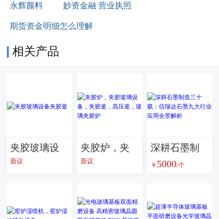
永辉颜料
妙资金融 营业执照
期货资金明细怎么理解
相关产品
夹胶玻璃设
夹胶炉，夹
深耕石墨制
面议
面议
5000
备夹胶釜
胶玻璃设
造三十载：
￥
/个
备，夹胶
信瑞达石墨
釜，高压
九大行业应
釜，玻璃夹
用全景解析