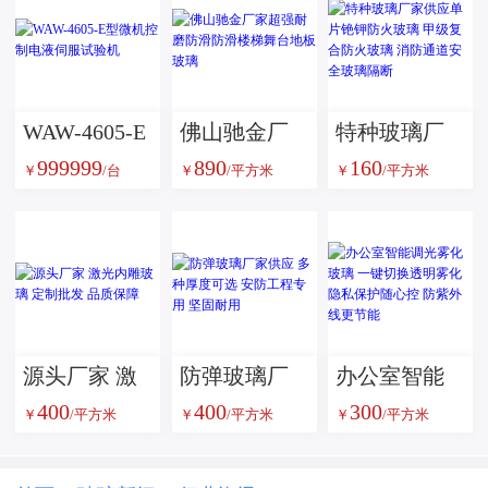
WAW-4605-E
佛山驰金厂
特种玻璃厂
999999
890
160
型微机控制
家超强耐磨
家供应单片
￥
/台
￥
/平方米
￥
/平方米
电液伺服试
防滑防滑楼
铯钾防火玻
验机
梯舞台地板
璃 甲级复合
玻璃
防火玻璃 消
防通道安全
玻璃隔断
源头厂家 激
防弹玻璃厂
办公室智能
400
400
300
光内雕玻璃
家供应 多种
调光雾化玻
￥
/平方米
￥
/平方米
￥
/平方米
定制批发 品
厚度可选 安
璃 一键切换