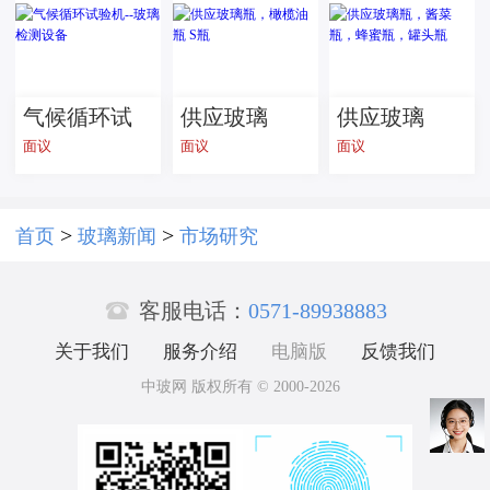
砂防水耐脏
璃面板佛山
批发
产
气候循环试
供应玻璃
供应玻璃
面议
面议
面议
验机--玻璃检
瓶，橄榄油
瓶，酱菜
测设备
瓶 S瓶
瓶，蜂蜜
瓶，罐头瓶
>
>
首页
玻璃新闻
市场研究

客服电话：
0571-89938883
关于我们
服务介绍
电脑版
反馈我们
中玻网 版权所有 © 2000-2026