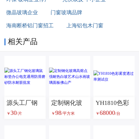
微晶玻璃企业
门窗玻璃品牌
海南断桥铝门窗招工
上海铝包木门窗
相关产品
源头工厂钢
定制钢化玻
YH1810色彩
30
98
68000
化玻璃鼠标
璃高熔点强
雾度透过率
￥
/片
￥
/平方米
￥
/台
垫办公电竞
耐热白玻艺
测试仪
通用防滑磨
术山水画玻