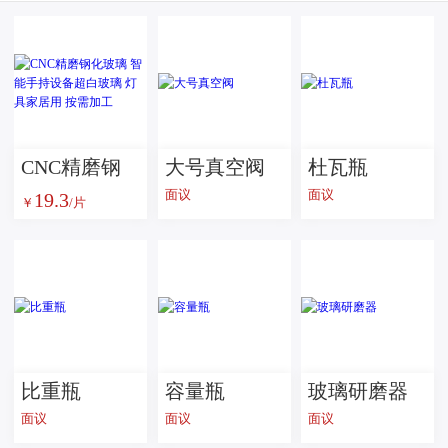
CNC精磨钢
大号真空阀
杜瓦瓶
面议
面议
19.3
化玻璃 智能
￥
/片
手持设备超
白玻璃 灯具
家居用 按需
加工
比重瓶
容量瓶
玻璃研磨器
面议
面议
面议