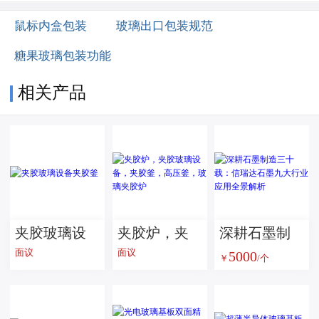
鼠标内盒包装
玻璃出口包装规范
糖果玻璃包装功能
相关产品
夹胶玻璃设
夹胶炉，夹
深耕石墨制
面议
面议
5000
备夹胶釜
胶玻璃设
造三十载：
￥
/个
备，夹胶
信瑞达石墨
釜，高压
九大行业应