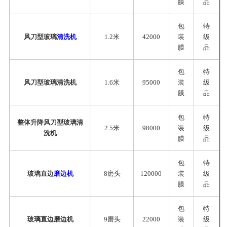
膜
品
包
特
风刀型玻璃
清洗机
1.2米
42000
装
级
膜
品
包
特
风刀型玻璃清洗机
1.6米
95000
装
级
膜
品
包
特
整体升降风刀型玻璃清
2.5米
98000
装
级
洗机
膜
品
包
特
玻璃直边
磨边机
8磨头
120000
装
级
膜
品
包
特
玻璃直边磨边机
9磨头
22000
装
级