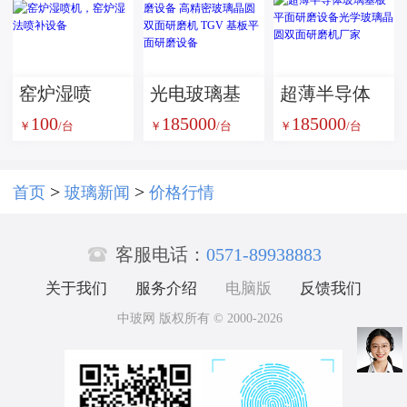
釜，玻璃夹
用全景解析
胶炉
窑炉湿喷
光电玻璃基
超薄半导体
100
185000
185000
机，窑炉湿
板双面精磨
玻璃基板平
￥
/台
￥
/台
￥
/台
法喷补设备
设备 高精密
面研磨设备
玻璃晶圆双
光学玻璃晶
>
>
首页
玻璃新闻
价格行情
面研磨机
圆双面研磨

TGV 基板平
机厂家
客服电话：
0571-89938883
面研磨设备
关于我们
服务介绍
电脑版
反馈我们
中玻网 版权所有 © 2000-2026