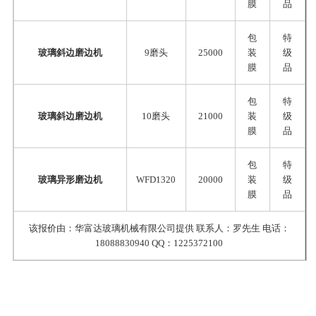
膜
品
包
特
玻璃斜边磨边机
9磨头
25000
装
级
膜
品
包
特
玻璃斜边磨边机
10磨头
21000
装
级
膜
品
包
特
玻璃异形磨边机
WFD1320
20000
装
级
膜
品
该报价由：华富达玻璃机械有限公司提供 联系人：罗先生 电话：
18088830940 QQ：1225372100