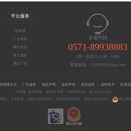
平台服务
玻璃通
广告服务
0571-89938883
网站建设
标王服务
[周一至周六 9:00 - 5:00]
黄金广告
客服邮箱：597682856@qq.com
玻璃通会员
广告服务
隐私声明
版权声明
投诉侵权
诚聘英才
联系我
中玻网
版权所有
微信群沟通：18958001401（备注公司名称）
信网站
ICP备案：浙B2-20060159
经营许可证编号：浙B2-20110070
浙公网安备