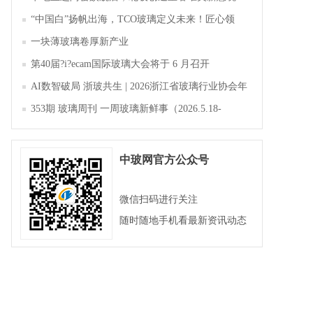
“中国白”扬帆出海，TCO玻璃定义未来！匠心领
航，淄博新材料产业聚势成峰
一块薄玻璃卷厚新产业
第40届?i?ecam国际玻璃大会将于 6 月召开
AI数智破局 浙玻共生 | 2026浙江省玻璃行业协会年
会暨第四届四次会员大会成功举办
353期 玻璃周刊 一周玻璃新鲜事（2026.5.18-
2026.5.23）
中玻网官方公众号
微信扫码进行关注
随时随地手机看最新资讯动态