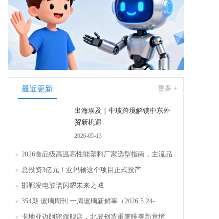
最近更新
更多 +
出海埃及｜中玻跨境解锁中东外
贸新机遇
2026-05-13
2026食品级高温高性能塑料厂家选型指南，主流品
牌全面解析评测
总投资3亿元！亚玛顿这个项目正式投产
邯郸发电玻璃闪耀未来之城
354期 玻璃周刊 一周玻璃新鲜事（2026.5.24-
2026.5.30）
卡地亚迈阿密旗舰店，北玻创造重奢唯美新意境