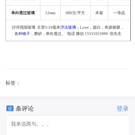
单向透过玻璃
12mm
980元/平方
木箱
一等品
沙河现国玻璃 主营3-19毫米
浮法玻璃
，Lowe，超白，色玻镀膜，
各种
镜子
，磨砂，单向透过。 电话 微信 15531953999 张先生
标签：
0
条评论
登录