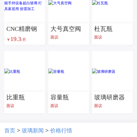
CNC精磨钢
大号真空阀
杜瓦瓶
面议
面议
19.3
化玻璃 智能
￥
/片
手持设备超
白玻璃 灯具
家居用 按需
加工
比重瓶
容量瓶
玻璃研磨器
面议
面议
面议
>
>
首页
玻璃新闻
价格行情