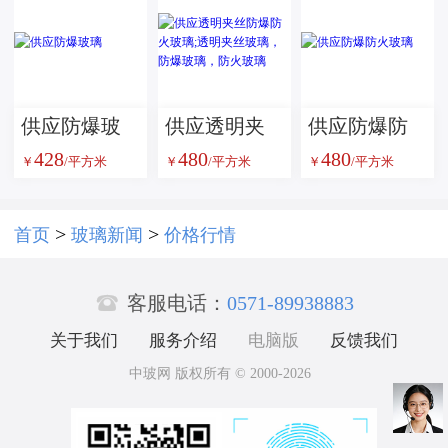
供应防爆玻
供应透明夹
供应防爆防
428
480
480
璃
丝防爆防火
火玻璃
￥
/平方米
￥
/平方米
￥
/平方米
玻璃;透明夹
丝玻璃，防
>
>
首页
玻璃新闻
价格行情
爆玻璃，防

火玻璃
客服电话：
0571-89938883
关于我们
服务介绍
电脑版
反馈我们
中玻网 版权所有 © 2000-2026