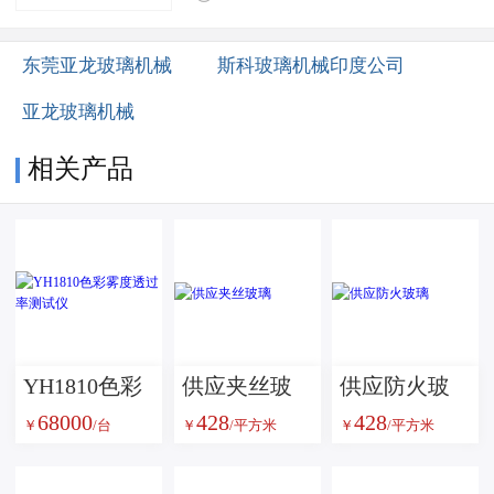
东莞亚龙玻璃机械
斯科玻璃机械印度公司
亚龙玻璃机械
相关产品
YH1810色彩
供应夹丝玻
供应防火玻
68000
428
428
雾度透过率
璃
璃
￥
/台
￥
/平方米
￥
/平方米
测试仪