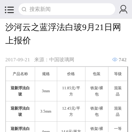


沙河云之蓝浮法白玻9月21日网
上报价

2017-09-21
来源：中国玻璃网
742
产品名称
规格
价格
包装
等级
迎新浮法白
11.85元/平
铁架/裸
混装
3mm
玻
方
包
品
迎新浮法白
12.45元/平
铁架/裸
混装
3.5mm
玻
方
包
品
迎新浮法白
铁架/裸
一等
4mm
14.6元/平方