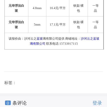
元华浮法白
铁架/裸
一等
4.8mm
16.4元/平方
玻
包
品
元华浮法白
铁架/裸
一等
5mm
17.1元/平方
玻
包
品
该报价由：沙河云之
蓝玻
璃有限公司提供 商铺地址：
沙河云之蓝玻
璃有限公司
联系电话:15733917115
标签：
0
条评论
登录