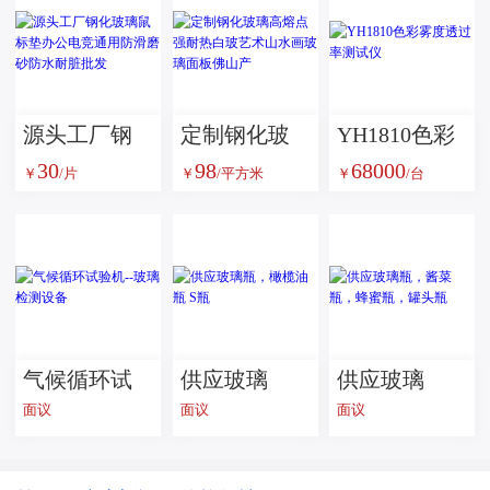
源头工厂钢
定制钢化玻
YH1810色彩
30
98
68000
化玻璃鼠标
璃高熔点强
雾度透过率
￥
/片
￥
/平方米
￥
/台
垫办公电竞
耐热白玻艺
测试仪
通用防滑磨
术山水画玻
砂防水耐脏
璃面板佛山
批发
产
气候循环试
供应玻璃
供应玻璃
面议
面议
面议
验机--玻璃检
瓶，橄榄油
瓶，酱菜
测设备
瓶 S瓶
瓶，蜂蜜