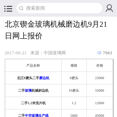


北京锲金玻璃机械磨边机9月21
日网上报价

2017-09-21
来源：中国玻璃网
7963
产品名称
规格
价格
北江9磨头二手
磨边机
9磨头
23000
二手
玻璃
机械斜边机
10磨头
55000
二手1.2米洗片机
1.2
12000
二手
中空玻璃生产线
1800
45000