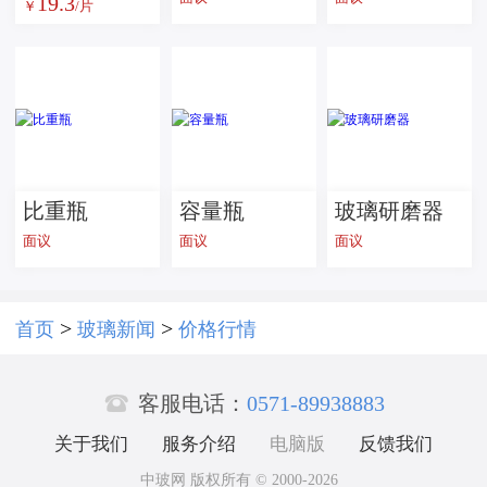
19.3
化玻璃 智能
￥
/片
手持设备超
白玻璃 灯具
家居用 按需
加工
比重瓶
容量瓶
玻璃研磨器
面议
面议
面议
>
>
首页
玻璃新闻
价格行情

客服电话：
0571-89938883
关于我们
服务介绍
电脑版
反馈我们
中玻网 版权所有 © 2000-2026