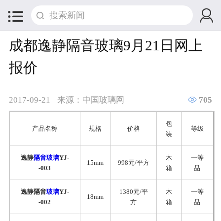


成都逸静隔音玻璃9月21日网上
报价

2017-09-21
来源：中国玻璃网
705
包
产品名称
规格
价格
等级
装
逸静
隔音玻璃
YJ-
木
一等
15mm
998元/平方
-003
箱
品
逸静隔音
玻璃
YJ-
1380元/平
木
一等
18mm
-002
方
箱
品