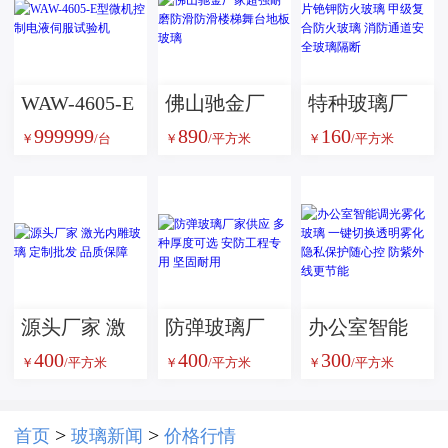
WAW-4605-E
佛山驰金厂
特种玻璃厂
999999
890
160
型微机控制
家超强耐磨
家供应单片
￥
/台
￥
/平方米
￥
/平方米
电液伺服试
防滑防滑楼
铯钾防火玻
验机
梯舞台地板
璃 甲级复合
玻璃
防火玻璃 消
防通道安全
玻璃隔断
源头厂家 激
防弹玻璃厂
办公室智能
400
400
300
光内雕玻璃
家供应 多种
调光雾化玻
￥
/平方米
￥
/平方米
￥
/平方米
定制批发 品
厚度可选 安
璃 一键切换
质保障
防工程专用
透明雾化 隐
>
>
首页
玻璃新闻
价格行情