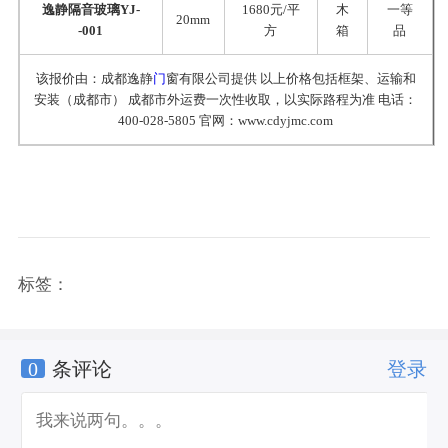
逸静隔音玻璃YJ-
1680元/平
木
一等
20mm
-001
方
箱
品
该报价由：成都逸静
门
窗有限公司提供 以上价格包括框架、运输和
安装（成都市） 成都市外运费一次性收取，以实际路程为准 电话：
400-028-5805 官网：www.cdyjmc.com
标签：
0
条评论
登录