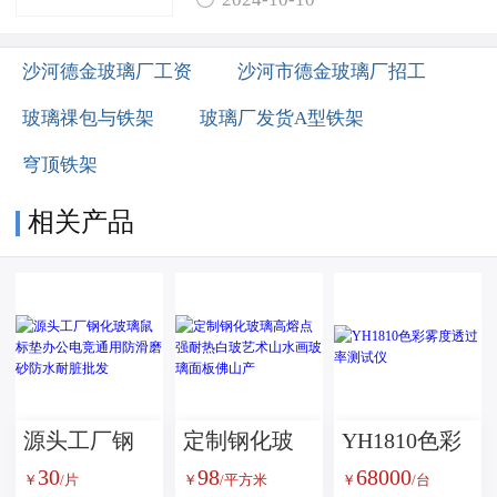
沙河德金玻璃厂工资
沙河市德金玻璃厂招工
玻璃祼包与铁架
玻璃厂发货A型铁架
穹顶铁架
相关产品
源头工厂钢
定制钢化玻
YH1810色彩
30
98
68000
化玻璃鼠标
璃高熔点强
雾度透过率
￥
/片
￥
/平方米
￥
/台