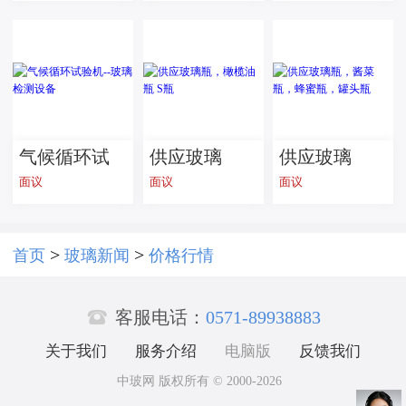
垫办公电竞
耐热白玻艺
测试仪
通用防滑磨
术山水画玻
砂防水耐脏
璃面板佛山
批发
产
气候循环试
供应玻璃
供应玻璃
面议
面议
面议
验机--玻璃检
瓶，橄榄油
瓶，酱菜
测设备
瓶 S瓶
瓶，蜂蜜
瓶，罐头瓶
>
>
首页
玻璃新闻
价格行情

客服电话：
0571-89938883
关于我们
服务介绍
电脑版
反馈我们
中玻网 版权所有 © 2000-2026