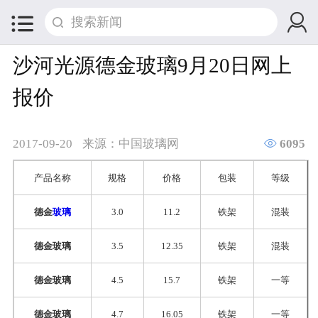


沙河光源德金玻璃9月20日网上
报价

2017-09-20
来源：中国玻璃网
6095
产品名称
规格
价格
包装
等级
德金
玻璃
3.0
11.2
铁架
混装
德金玻璃
3.5
12.35
铁架
混装
德金玻璃
4.5
15.7
铁架
一等
德金玻璃
4.7
16.05
铁架
一等