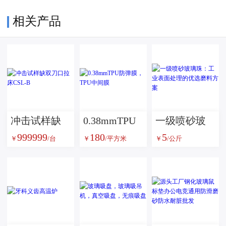
相关产品
冲击试样缺
0.38mmTPU
一级喷砂玻
999999
180
5
双刀口拉床
防弹膜，TPU
璃珠：工业
￥
/台
￥
/平方米
￥
/公斤
CSL-B
中间膜
表面处理的
优选磨料方
案