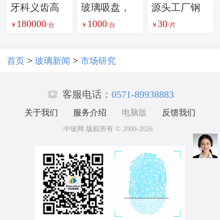
牙科义齿高
玻璃吸盘，
源头工厂钢
180000
1000
30
温炉
玻璃吸吊
化玻璃鼠标
￥
/台
￥
/台
￥
/片
机，真空吸
垫办公电竞
盘，无痕吸
通用防滑磨
>
>
首页
玻璃新闻
市场研究
盘
砂防水耐脏

批发
客服电话：
0571-89938883
关于我们
服务介绍
电脑版
反馈我们
中玻网 版权所有 © 2000-2026