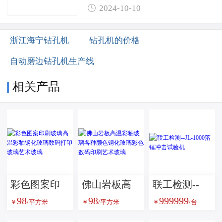

2024-10-10
浙江海宁钻孔机
钻孔机的价格
自动磨边钻孔机生产线
相关产品
彩色图案印
佛山岩板高
联工检测--
98
98
999999
刷玻璃高温
温彩釉玻璃
JL-1000落锤
￥
/平方米
￥
/平方米
￥
/台
彩釉钢化玻
各种颜色钢
冲击试验机