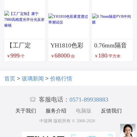
璃数码打印
化玻璃彩色
玻璃艺术玻
数码印刷艺
璃
术玻璃
【工厂定
YH1810色彩
0.76mm隔音
999
68000
180
制】康宁
雾度透过率
PVB中间膜
￥
/个
￥
/台
￥
/平方米
7980高精度
测试仪
光学分光反
>
>
首页
玻璃新闻
价格行情
射棱镜

客服电话：
0571-89938883
关于我们
服务介绍
电脑版
反馈我们
中玻网 版权所有 © 2000-2026